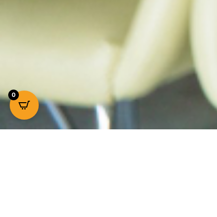
0
Kwaliteit waar
prijzen d