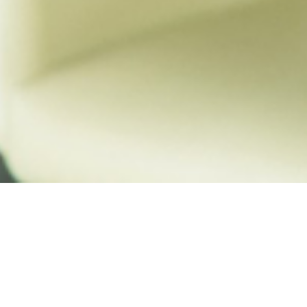
 je op kunt vertrouwen
ie je kunt betalen