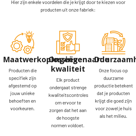
Hier zijn enkele voordelen die je krijgt door te kiezen voor
producten uit onze fabriek:
Maatwerkoplossingen
Ongeëvenaarde
Duurzaam
kwaliteit
Producten die
Onze focus op
specifiek zijn
duurzame
Elk product
afgestemd op
productie betekent
ondergaat strenge
jouw unieke
dat je producten
kwaliteitscontroles
behoeften en
krijgt die goed zijn
om ervoor te
voorkeuren.
voor zowel je huis
zorgen dat het aan
als het milieu.
de hoogste
normen voldoet.