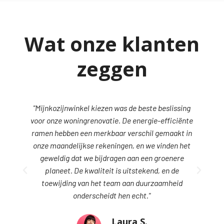
Wat onze klanten
zeggen
iezen was de beste beslissing
“Ik koos voor Mijnkozijnwinkel
ovatie. De energie-efficiënte
voor duurzaamheid. Mijn huis i
erkbaar verschil gemaakt in
mijn energierekeningen zijn la
rekeningen, en we vinden het
goed omdat ik mijn steentje
bijdragen aan een groenere
planeet.”
iteit is uitstekend, en de
Dean
het team aan duurzaamheid
Afnem
heidt hen echt."
Laura S.