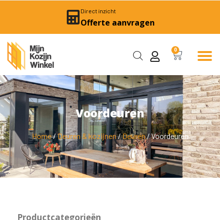
Direct inzicht
Offerte aanvragen
0
Voordeuren
Home
/
Deuren & kozijnen
/
Deuren
/ Voordeuren
Productcategorieën