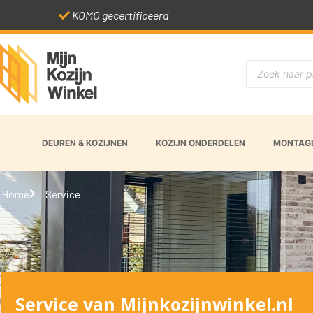
KOMO gecertificeerd
DEUREN & KOZIJNEN
KOZIJN ONDERDELEN
MONTAGE
Home
Service
Service van Mijnkozijnwinkel.nl