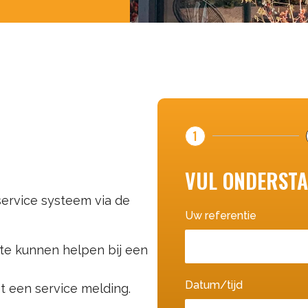
1
VUL ONDERSTA
ervice systeem via de
Uw referentie
 te kunnen helpen bij een
Datum/tijd
t een service melding.