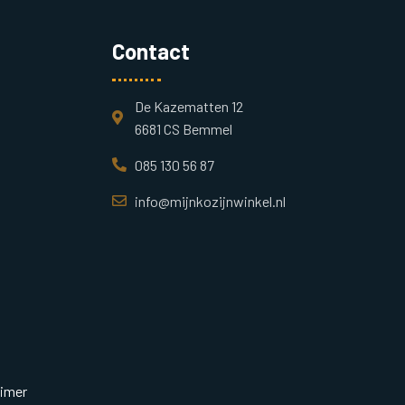
Contact
De Kazematten 12
6681 CS Bemmel
085 130 56 87
info@mijnkozijnwinkel.nl
aimer