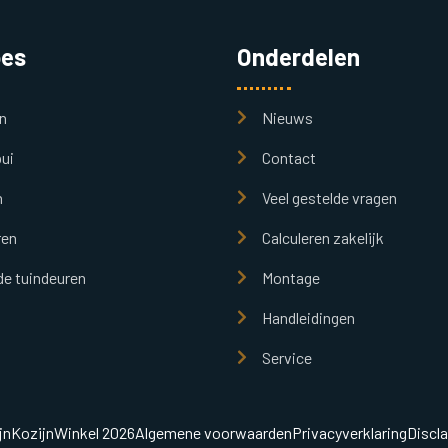
pes
Onderdelen
n
Nieuws
ui
Contact
n
Veel gestelde vragen
ren
Calculeren zakelijk
e tuindeuren
Montage
Handleidingen
Service
jnKozijnWinkel 2026
Algemene voorwaarden
Privacyverklaring
Discl