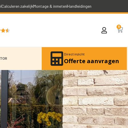
n
Calculeren zakelijk
Montage & inmeten
Handleidingen
0



Direct inzicht
ATOR
Offerte aanvragen