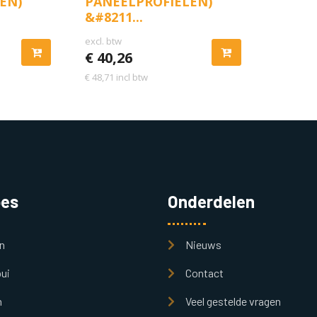
EN)
PANEELPROFIELEN)
&#8211...
excl. btw
€
40,26
€
48,71
incl btw
pes
Onderdelen
n
Nieuws
ui
Contact
n
Veel gestelde vragen