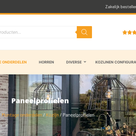
Snelle levertijd
Zakelijk bestelle


 ONDERDELEN
HORREN
DIVERSE
KOZIJNEN CONFIGUR
Paneelprofielen
/
Montage onderdelen
/
Kozijn
/ Paneelprofielen