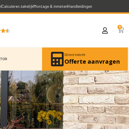
n
Calculeren zakelijk
Montage & inmeten
Handleidingen
0



Direct inzicht
ATOR
Offerte aanvragen