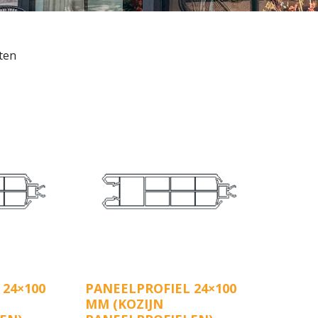
aten
 24×100
PANEELPROFIEL 24×100
MM (KOZIJN