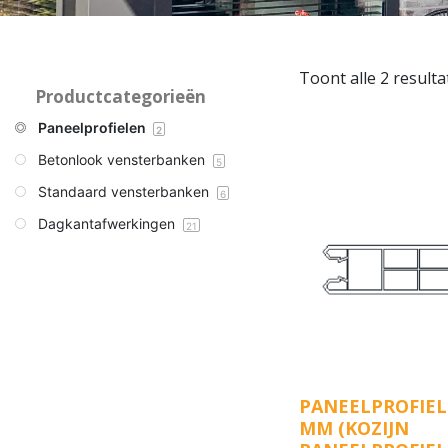
Toont alle 2 result
Productcategorieën
Paneelprofielen
2
Betonlook vensterbanken
5
Standaard vensterbanken
6
Dagkantafwerkingen
21
PANEELPROFIEL
MM (KOZIJN