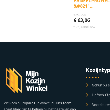
PANEELPROFIEL
&#8211...
excl. btw
€
63,06
€
76,30
incl btw
Kozijnty
Schuifpuie
Hefschuifp
Welkom bij MijnKozijnWinkel.nl. Ons team
Voordeure
staat klaar om te helpen bij het bestellen van