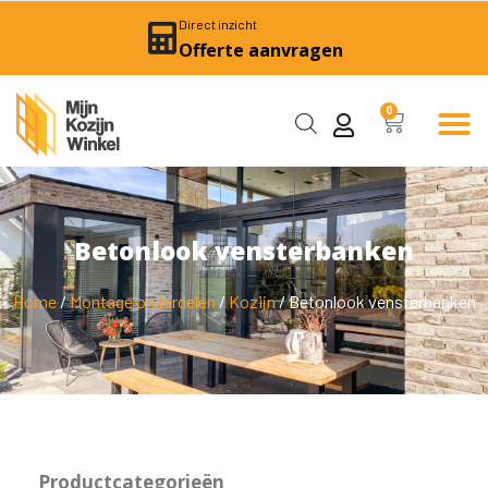
Direct inzicht
Offerte aanvragen
0
Betonlook vensterbanken
Home
/
Montage onderdelen
/
Kozijn
/ Betonlook vensterbanken
Productcategorieën