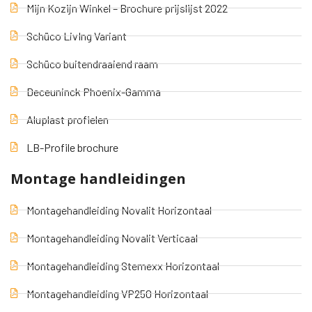
Mijn Kozijn Winkel – Brochure prijslijst 2022
Schüco LivIng Variant
Schüco buitendraaiend raam
Deceuninck Phoenix-Gamma
Aluplast profielen
LB-Profile brochure
Montage handleidingen
Montagehandleiding Novalit Horizontaal
Montagehandleiding Novalit Verticaal
Montagehandleiding Stemexx Horizontaal
Montagehandleiding VP250 Horizontaal