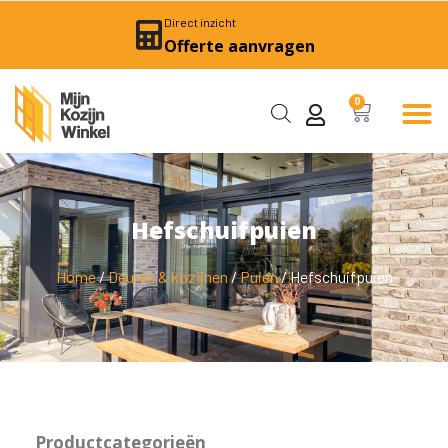
Direct inzicht
Offerte aanvragen
0
Hefschuifpuien
Home
/
Deuren & kozijnen
/
Puien
/ Hefschuifpuien
Productcategorieën