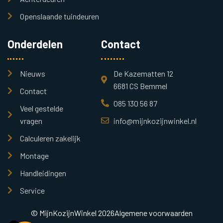
Openslaande tuindeuren
Onderdelen
Contact
Nieuws
De Kazematten 12
6681 CS Bemmel
Contact
085 130 56 87
Veel gestelde
vragen
info@mijnkozijnwinkel.nl
Calculeren zakelijk
Montage
Handleidingen
Service
© MijnKozijnWinkel 2026
Algemene voorwaarden