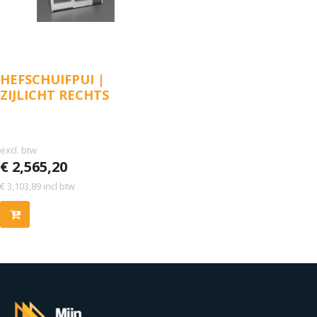
HEFSCHUIFPUI |
ZIJLICHT RECHTS
excl. btw
€
2,565,20
€
3,103,89
incl btw