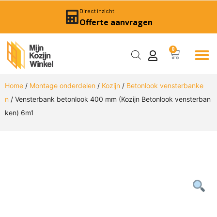
Direct inzicht
Offerte aanvragen
0
Home
/
Montage onderdelen
/
Kozijn
/
Betonlook vensterbanke
n
/ Vensterbank betonlook 400 mm (Kozijn Betonlook vensterban
ken) 6m1