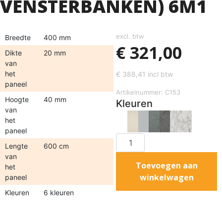
VENSTERBANKEN) 6M1
excl. btw
Breedte
400 mm
€
321,00
Dikte
20 mm
van
het
€
388,41
incl btw
paneel
Artikelnummer: C153
Hoogte
40 mm
Kleuren
van
het
paneel
Lengte
600 cm
van
Toevoegen aan
het
winkelwagen
paneel
Kleuren
6 kleuren