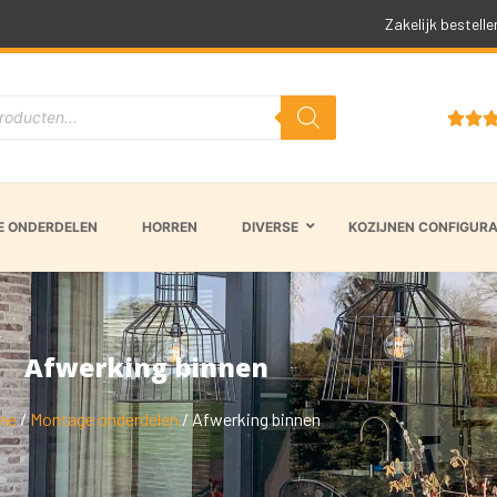
Snelle levertijd
Zakelijk bestelle


 ONDERDELEN
HORREN
DIVERSE
KOZIJNEN CONFIGUR
Afwerking binnen
me
/
Montage onderdelen
/ Afwerking binnen