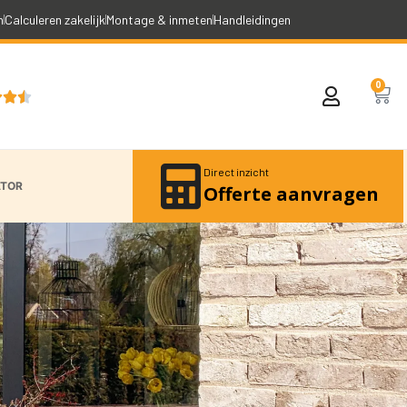
n
Calculeren zakelijk
Montage & inmeten
Handleidingen
0



Direct inzicht
ATOR
Offerte aanvragen