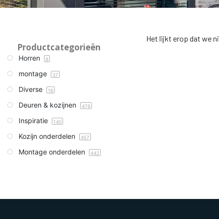
Het lijkt erop dat we 
Productcategorieën
Horren
8
montage
37
Diverse
16
Deuren & kozijnen
476
Inspiratie
140
Kozijn onderdelen
457
Montage onderdelen
442