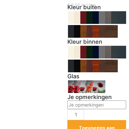
€
0,00
incl btw
Kleur buiten
Kleur binnen
Glas
Je opmerkingen
Toevoegen aan