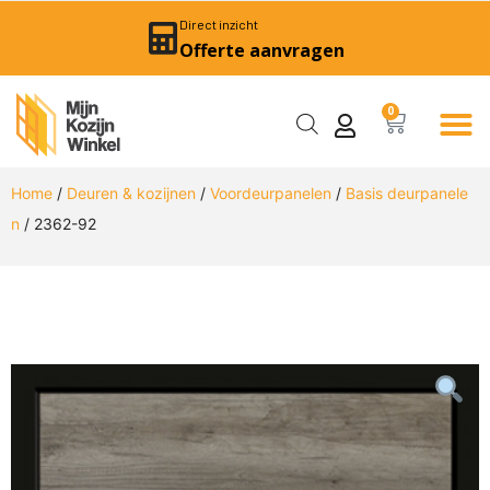
Direct inzicht
Offerte aanvragen
0
Home
/
Deuren & kozijnen
/
Voordeurpanelen
/
Basis deurpanele
n
/ 2362-92