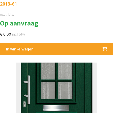
2013-61
excl. btw
Op aanvraag
€
0,00
incl btw
In winkelwagen