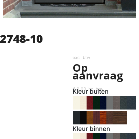
2748-10
excl. btw
Op
aanvraag
€
0,00
incl btw
Kleur buiten
Kleur binnen