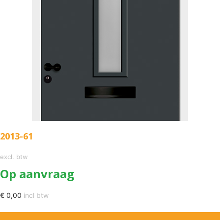
2013-61
excl. btw
Op aanvraag
€
0,00
incl btw