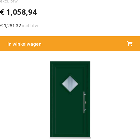
excl. btw
€
1,058,94
€
1,281,32
incl btw
In winkelwagen