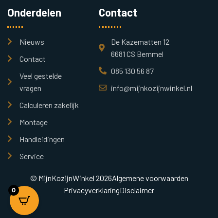
Onderdelen
Contact
Nieuws
De Kazematten 12
6681 CS Bemmel
Contact
085 130 56 87
Veel gestelde
vragen
info@mijnkozijnwinkel.nl
Calculeren zakelijk
Montage
Handleidingen
Service
© MijnKozijnWinkel 2026
Algemene voorwaarden
Privacyverklaring
Disclaimer
0