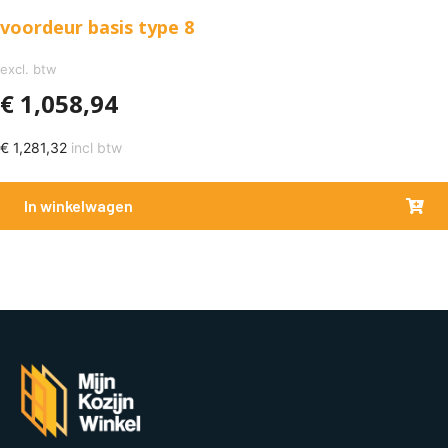
voordeur basis type 8
excl. btw
€
1,058,94
€
1,281,32
incl btw
In winkelwagen