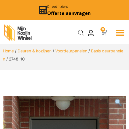
Direct inzicht
Offerte aanvragen
0
Home
/
Deuren & kozijnen
/
Voordeurpanelen
/
Basis deurpanele
n
/ 2748-10