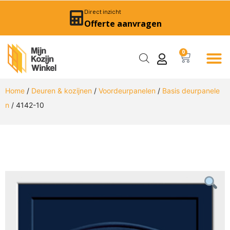
Direct inzicht
Offerte aanvragen
0
Home
/
Deuren & kozijnen
/
Voordeurpanelen
/
Basis deurpanele
n
/ 4142-10