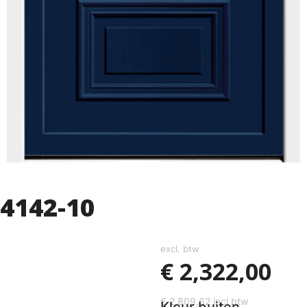
4142-10
excl. btw
€
2,322,00
€
2,809,62
incl btw
Kleur buiten