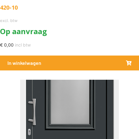
420-10
excl. btw
Op aanvraag
€
0,00
incl btw
In winkelwagen