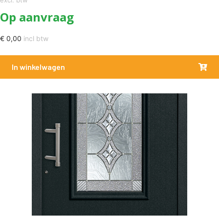
excl. btw
Op aanvraag
€
0,00
incl btw
In winkelwagen