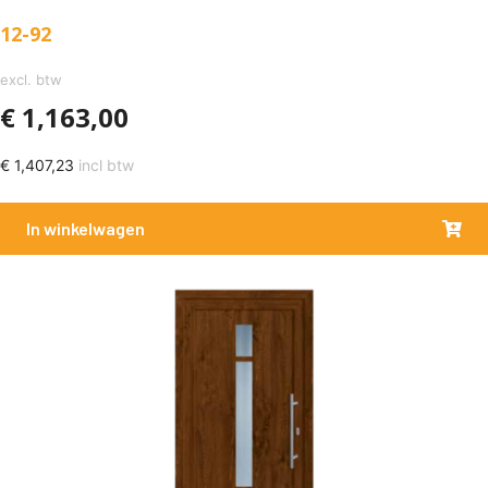
12-92
excl. btw
€
1,163,00
€
1,407,23
incl btw
In winkelwagen