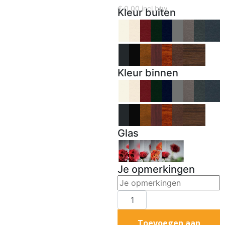
€
0,00
incl btw
Kleur buiten
Kleur binnen
Glas
Je opmerkingen
Toevoegen aan