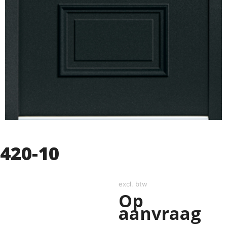
420-10
excl. btw
Op
aanvraag