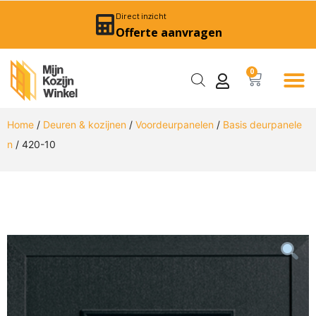
Direct inzicht
Offerte aanvragen
0
Home
/
Deuren & kozijnen
/
Voordeurpanelen
/
Basis deurpanele
n
/ 420-10