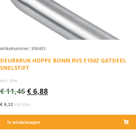
Artikelnummer: 308403
DEURKRUK HOPPE BONN RVS E150Z GATDEEL
SNELSTIFT
excl. btw
€
11,46
€
6,88
€
8,32
incl btw
In winkelwagen