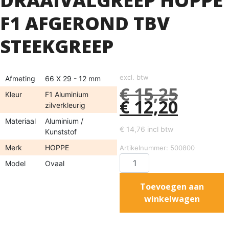
DRAAIVALGREEP HOPPE
F1 AFGEROND TBV
STEEKGREEP
excl. btw
Afmeting
66 X 29 - 12 mm
€
15,25
Kleur
F1 Aluminium
€
12,20
zilverkleurig
Materiaal
Aluminium /
€
14,76
incl btw
Kunststof
Merk
HOPPE
Artikelnummer: 500800
Model
Ovaal
Toevoegen aan
winkelwagen