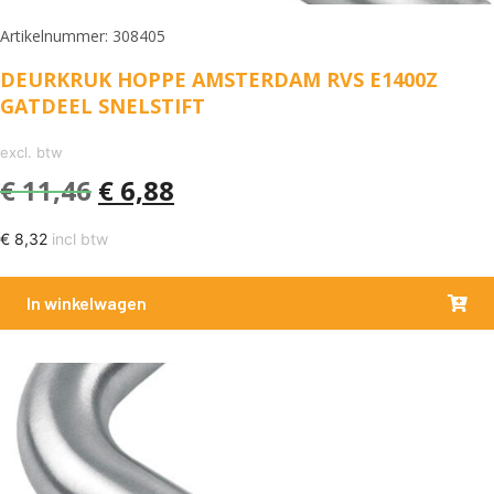
Artikelnummer: 308405
DEURKRUK HOPPE AMSTERDAM RVS E1400Z
GATDEEL SNELSTIFT
excl. btw
€
11,46
€
6,88
€
8,32
incl btw
In winkelwagen