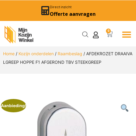
Direct inzicht
Offerte aanvragen
0
Home
/
Kozijn onderdelen
/
Raambeslag
/ AFDEKROZET DRAAIVA
LGREEP HOPPE F1 AFGEROND TBV STEEKGREEP
Aanbieding!