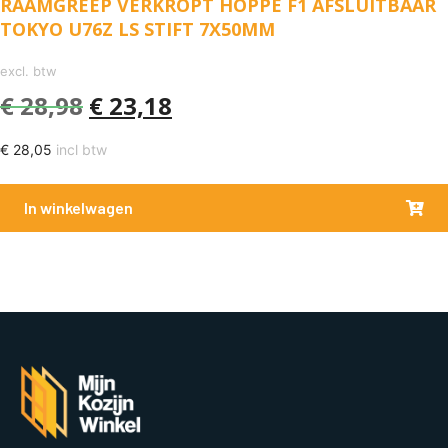
RAAMGREEP VERKROPT HOPPE F1 AFSLUITBAAR
TOKYO U76Z LS STIFT 7X50MM
excl. btw
€
28,98
€
23,18
€
28,05
incl btw
In winkelwagen