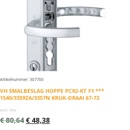
Artikelnummer: 307700
VH SMALBESLAG HOPPE PC92-KT F1 ***
1540/3359ZA/3357N KRUK-DRAAI 67-72
excl. btw
€
80,64
€
48,38