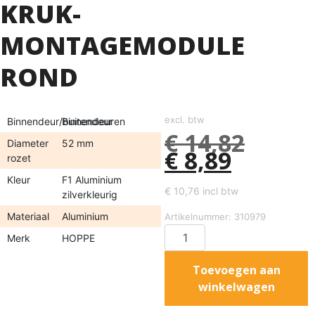
KRUK-
MONTAGEMODULE
ROND
excl. btw
Binnendeur/buitendeur
Binnendeuren
€
14,82
Diameter
52 mm
€
8,89
rozet
Kleur
F1 Aluminium
€
10,76
incl btw
zilverkleurig
Materiaal
Aluminium
Artikelnummer: 310979
Merk
HOPPE
Toevoegen aan
winkelwagen