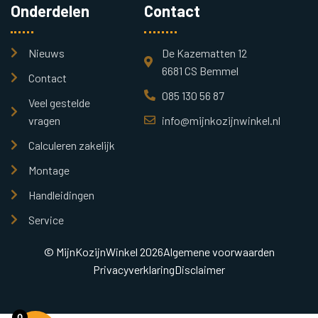
Onderdelen
Contact
Nieuws
De Kazematten 12
6681 CS Bemmel
Contact
085 130 56 87
Veel gestelde
vragen
info@mijnkozijnwinkel.nl
Calculeren zakelijk
Montage
Handleidingen
Service
© MijnKozijnWinkel 2026
Algemene voorwaarden
Privacyverklaring
Disclaimer
0