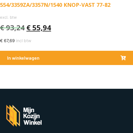
554/3359ZA/3357N/1540 KNOP-VAST 77-82
excl. btw
€
93,24
€
55,94
€
67,69
incl btw
In winkelwagen