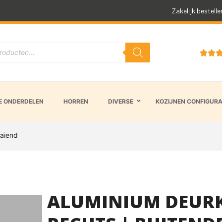
Snelle levertijd
Zakelijk bestelle


 ONDERDELEN
HORREN
DIVERSE
KOZIJNEN CONFIGUR
aaiend
ALUMINIUM DEURKO