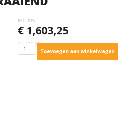
RAAIEND
excl. btw
€
1,603,25
€
1,939,93
incl btw
Toevoegen aan winkelwagen