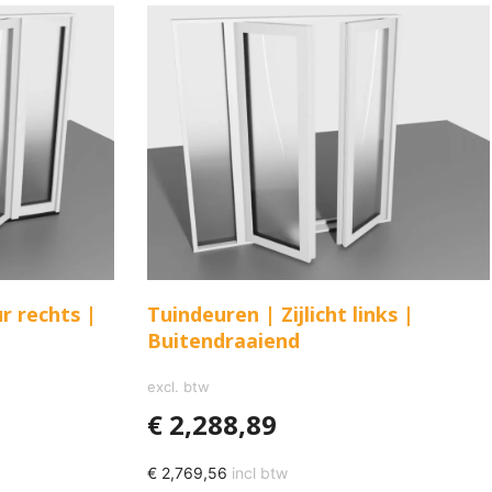
r rechts |
Tuindeuren | Zijlicht links |
Buitendraaiend
excl. btw
€
2,288,89
€
2,769,56
incl btw