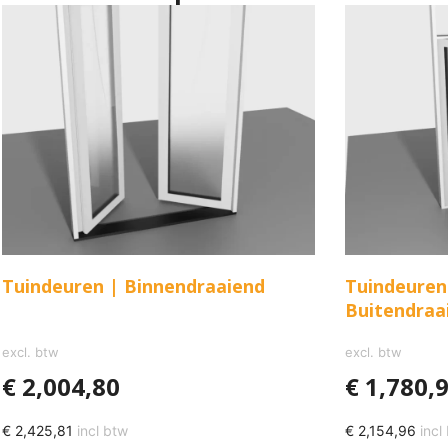
Tuindeuren | Binnendraaiend
Tuindeuren 
Buitendraa
excl. btw
excl. btw
€
2,004,80
€
1,780,
€
2,425,81
incl btw
€
2,154,96
incl