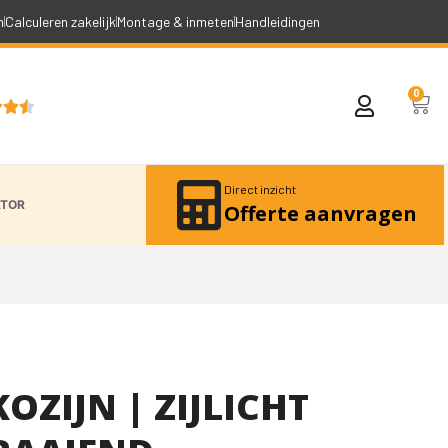
n
Calculeren zakelijk
Montage & inmeten
Handleidingen
0



Direct inzicht
ATOR
Offerte aanvragen
ZIJN | ZIJLICHT