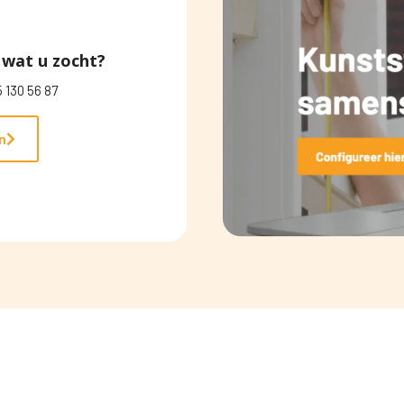
wat u zocht?
 130 56 87
n