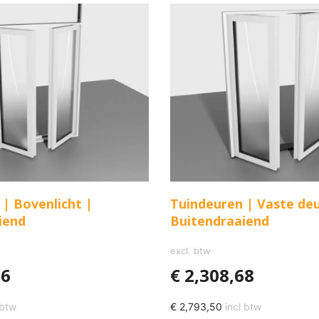
| Bovenlicht |
Tuindeuren | Vaste deu
iend
Buitendraaiend
excl. btw
96
€
2,308,68
 btw
€
2,793,50
incl btw