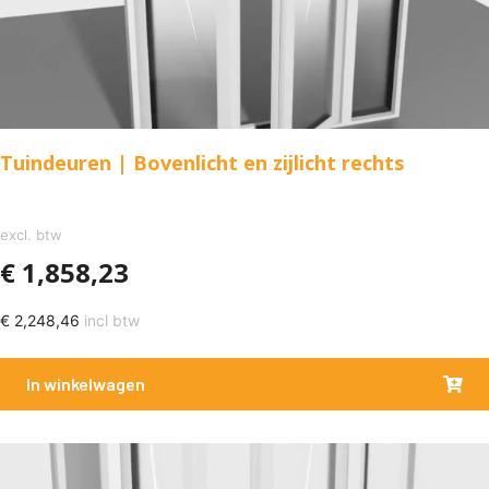
Tuindeuren | Bovenlicht en zijlicht rechts
excl. btw
€
1,858,23
€
2,248,46
incl btw
In winkelwagen