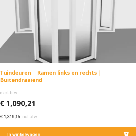
Tuindeuren | Ramen links en rechts |
Buitendraaiend
excl. btw
€
1,090,21
€
1,319,15
incl btw
In winkelwagen