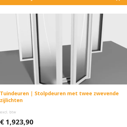
Tuindeuren | Stolpdeuren met twee zwevende
zijlichten
excl. btw
€
1,923,90