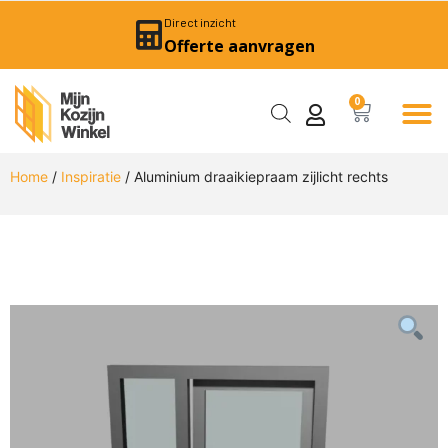
Direct inzicht
Offerte aanvragen
0
Home
/
Inspiratie
/ Aluminium draaikiepraam zijlicht rechts