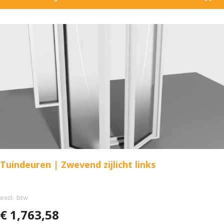
Tuindeuren | Zwevend zijlicht links
excl. btw
€
1,763,58