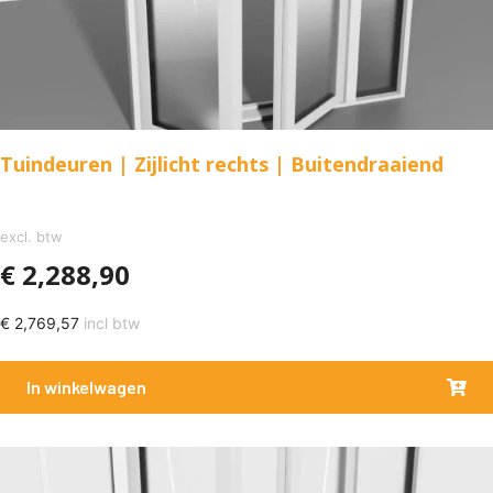
Tuindeuren | Zijlicht rechts | Buitendraaiend
excl. btw
€
2,288,90
€
2,769,57
incl btw
In winkelwagen