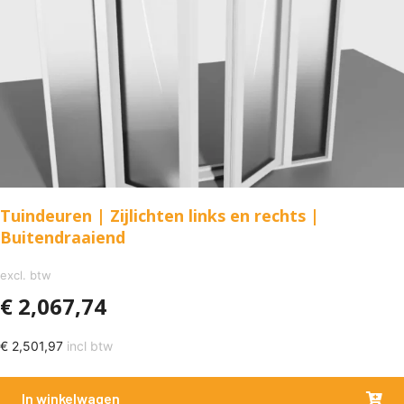
Tuindeuren | Zijlichten links en rechts |
Buitendraaiend
excl. btw
€
2,067,74
€
2,501,97
incl btw
In winkelwagen