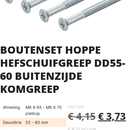
BOUTENSET HOPPE
HEFSCHUIFGREEP DD55-
60 BUITENZIJDE
KOMGREEP
excl. btw
Afmeting
M6 X 65 - M6 X 70
€
4,15
€
3,73
platkop
Deurdikte
55 - 60 mm
€
4,51
incl btw