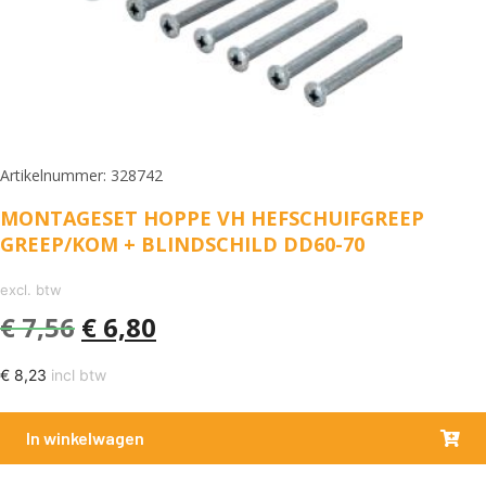
Artikelnummer: 328742
MONTAGESET HOPPE VH HEFSCHUIFGREEP
GREEP/KOM + BLINDSCHILD DD60-70
excl. btw
€
7,56
€
6,80
€
8,23
incl btw
In winkelwagen