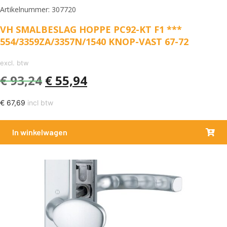
Artikelnummer: 307720
VH SMALBESLAG HOPPE PC92-KT F1 ***
554/3359ZA/3357N/1540 KNOP-VAST 67-72
excl. btw
€
93,24
€
55,94
€
67,69
incl btw
In winkelwagen