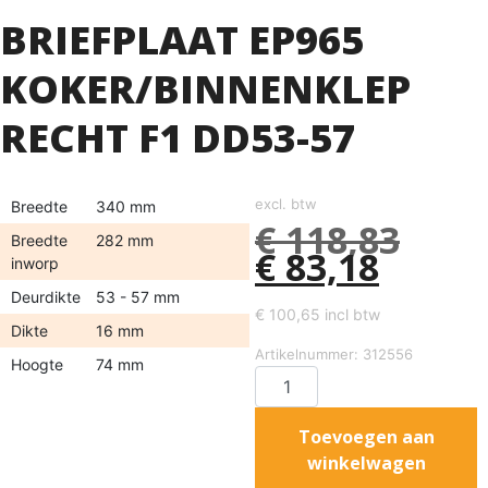
BRIEFPLAAT EP965
KOKER/BINNENKLEP
RECHT F1 DD53-57
excl. btw
Breedte
340 mm
€
118,83
Breedte
282 mm
€
83,18
inworp
Deurdikte
53 - 57 mm
€
100,65
incl btw
Dikte
16 mm
Artikelnummer: 312556
Hoogte
74 mm
Toevoegen aan
winkelwagen