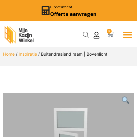
Direct inzicht
Offerte aanvragen
0
Home
/
Inspiratie
/ Buitendraaiend raam | Bovenlicht