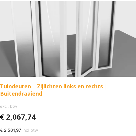
Tuindeuren | Zijlichten links en rechts |
Buitendraaiend
excl. btw
€
2,067,74
€
2,501,97
incl btw