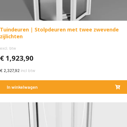
Tuindeuren | Stolpdeuren met twee zwevende
zijlichten
excl. btw
€
1,923,90
€
2,327,92
incl btw
In winkelwagen