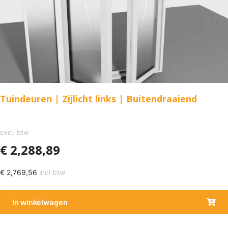
Tuindeuren | Zijlicht links | Buitendraaiend
excl. btw
€
2,288,89
€
2,769,56
incl btw
In winkelwagen