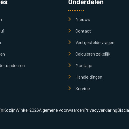
pes
Onderdelen
n
Nieuws
ui
Contact
n
Veel gestelde vragen
ren
Calculeren zakelijk
e tuindeuren
Montage
Handleidingen
Service
jnKozijnWinkel 2026
Algemene voorwaarden
Privacyverklaring
Discl