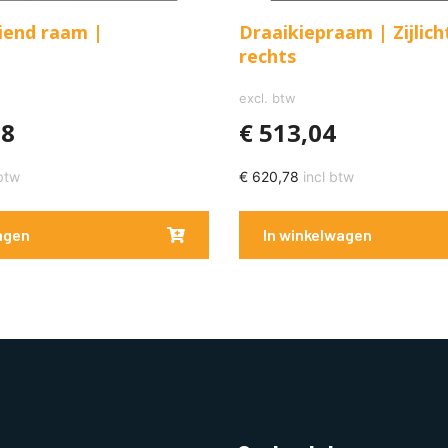
iend raam |
Draaikiepraam | Zijlich
m
rechts
excl. btw
08
€
513,04
btw
€
620,78
incl btw
agen
In winkelwagen