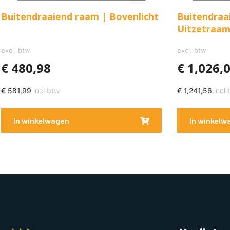
Buitendraaiend raam | Bovenlicht
Buitendraa
Uitzetraa
excl. btw
excl. btw
€
480,98
€
1,026,
€
581,99
incl btw
€
1,241,56
incl 
In winkelwagen
In winkelw