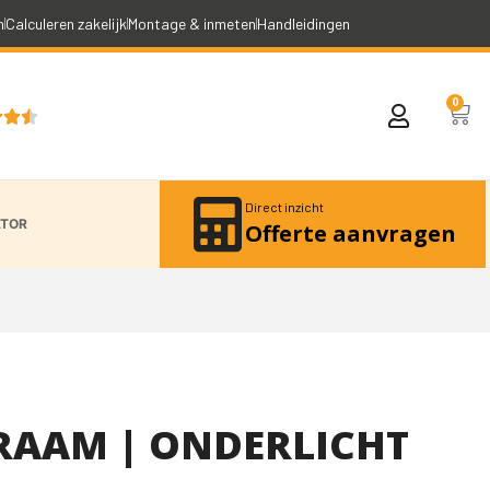
n
Calculeren zakelijk
Montage & inmeten
Handleidingen
0



Direct inzicht
ATOR
Offerte aanvragen
RAAM | ONDERLICHT