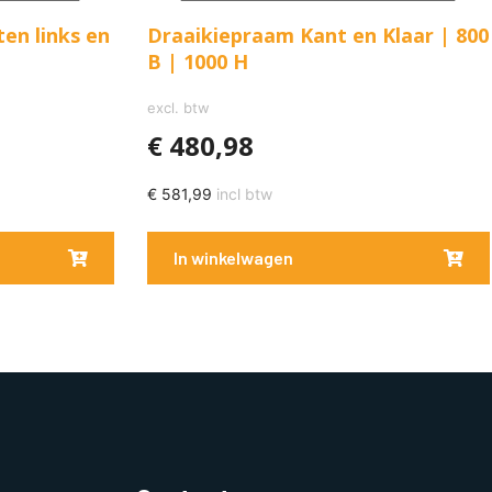
ten links en
Draaikiepraam Kant en Klaar | 800
B | 1000 H
excl. btw
€
480,98
€
581,99
incl btw
In winkelwagen