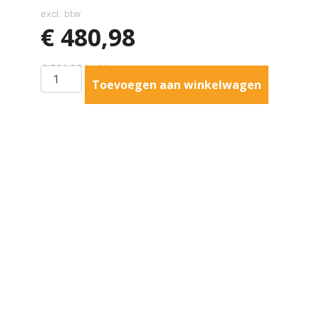
excl. btw
€
480,98
€
581,99
incl btw
Toevoegen aan winkelwagen