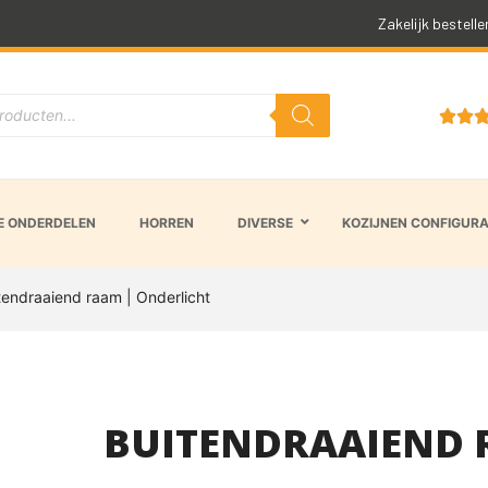
Snelle levertijd
Zakelijk bestelle


 ONDERDELEN
HORREN
DIVERSE
KOZIJNEN CONFIGUR
tendraaiend raam | Onderlicht
BUITENDRAAIEND 