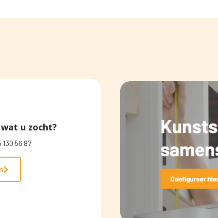
wat u zocht?
 130 56 87
n