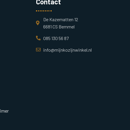
Contact
De Kazematten 12
6681 CS Bemmel
085 130 56 87
info@mijnkozijnwinkel.nl
aimer