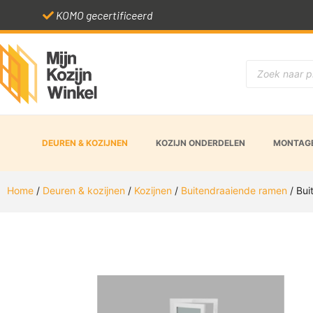
KOMO gecertificeerd
DEUREN & KOZIJNEN
KOZIJN ONDERDELEN
MONTAGE
Home
/
Deuren & kozijnen
/
Kozijnen
/
Buitendraaiende ramen
/ Bui