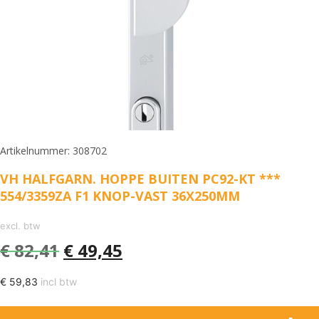
Artikelnummer: 308702
VH HALFGARN. HOPPE BUITEN PC92-KT ***
554/3359ZA F1 KNOP-VAST 36X250MM
excl. btw
€
82,41
€
49,45
€
59,83
incl btw