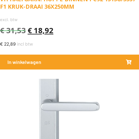
F1 KRUK-DRAAI 36X250MM
excl. btw
€
31,53
€
18,92
€
22,89
incl btw
In winkelwagen