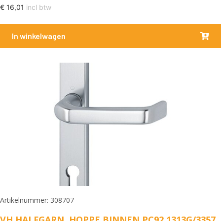
€
16,01
incl btw
In winkelwagen
Artikelnummer: 308707
VH HALFGARN. HOPPE BINNEN PC92 1313G/3357