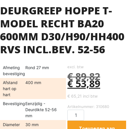
DEURGREEP HOPPE T-
MODEL RECHT BA20
600MM D30/H90/HH400
RVS INCL.BEV. 52-56
excl. btw
Afmeting
Rond 27 mm
€
89,82
bevestiging
€
53,89
Afstand
400 mm
hart op
hart
€
65,21
incl btw
Bevestiging
Eenzijdig -
Artikelnummer: 310680
Deurdikte 52-56
mm
Diameter
30 mm
Toevoegen aan