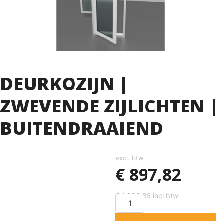
DEURKOZIJN |
ZWEVENDE ZIJLICHTEN |
BUITENDRAAIEND
excl. btw
€
897,82
€
1,086,36
incl btw