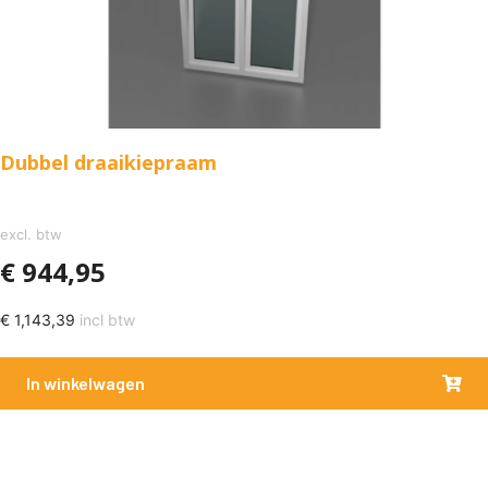
Dubbel draaikiepraam
excl. btw
€
944,95
€
1,143,39
incl btw
In winkelwagen