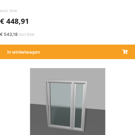
excl. btw
€
448,91
€
543,18
incl btw
In winkelwagen