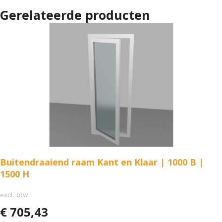
Gerelateerde producten
Buitendraaiend raam Kant en Klaar | 1000 B |
1500 H
excl. btw
€
705,43