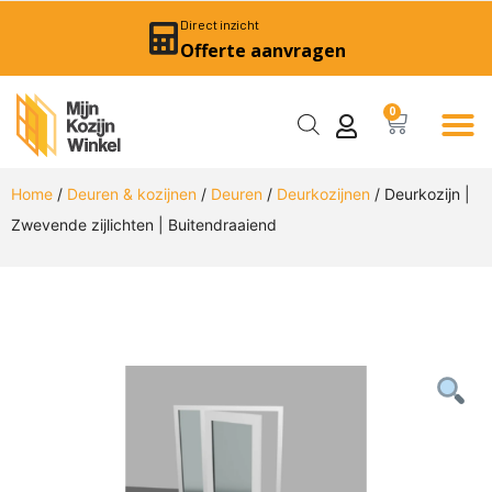
Direct inzicht
Offerte aanvragen
0
Home
/
Deuren & kozijnen
/
Deuren
/
Deurkozijnen
/ Deurkozijn |
Zwevende zijlichten | Buitendraaiend