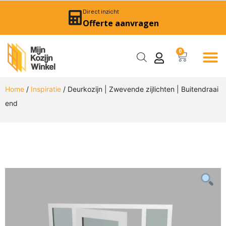
Direct inzicht
Offerte aanvragen
0
Home
/
Inspiratie
/ Deurkozijn | Zwevende zijlichten | Buitendraai
end