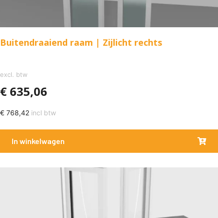
Buitendraaiend raam | Zijlicht rechts
excl. btw
€
635,06
€
768,42
incl btw
In winkelwagen