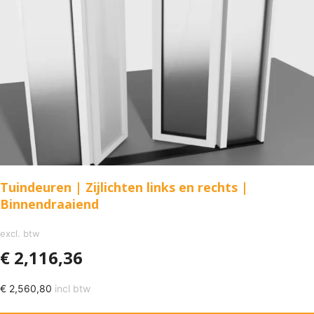
Tuindeuren | Zijlichten links en rechts |
Binnendraaiend
excl. btw
€
2,116,36
€
2,560,80
incl btw