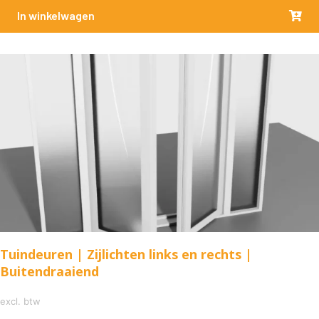
In winkelwagen
Tuindeuren | Zijlichten links en rechts |
Buitendraaiend
excl. btw