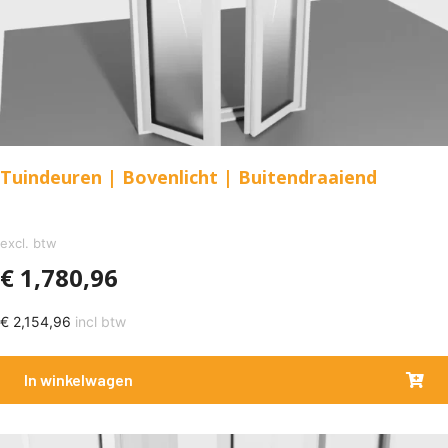
Tuindeuren | Bovenlicht | Buitendraaiend
excl. btw
€
1,780,96
€
2,154,96
incl btw
In winkelwagen