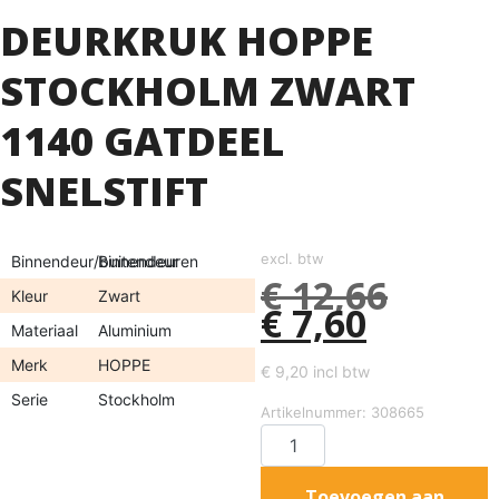
DEURKRUK HOPPE
STOCKHOLM ZWART
1140 GATDEEL
SNELSTIFT
excl. btw
Binnendeur/buitendeur
Binnendeuren
€
12,66
Kleur
Zwart
€
7,60
Materiaal
Aluminium
Merk
HOPPE
€
9,20
incl btw
Serie
Stockholm
Artikelnummer: 308665
Toevoegen aan