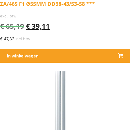
ZA/46S F1 Ø55MM DD38-43/53-58 ***
excl. btw
€
65,19
€
39,11
€
47,32
incl btw
In winkelwagen