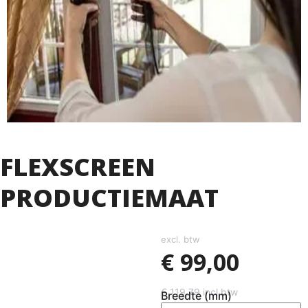
FLEXSCREEN
PRODUCTIEMAAT
excl. btw
€
99,00
€
119,79
incl btw
Breedte (mm)