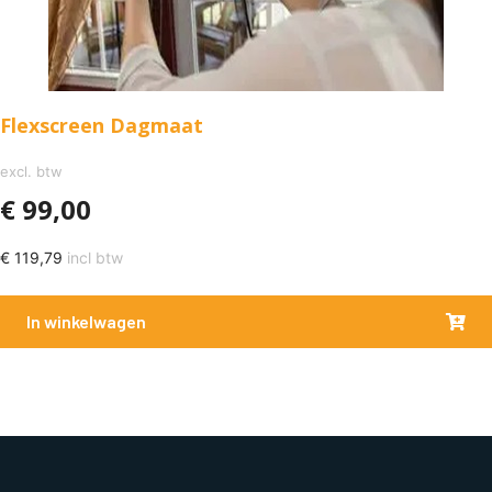
Flexscreen Dagmaat
excl. btw
€
99,00
€
119,79
incl btw
In winkelwagen