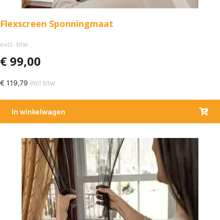
Flexscreen Sponningmaat
excl. btw
€
99,00
€
119,79
incl btw
In winkelwagen