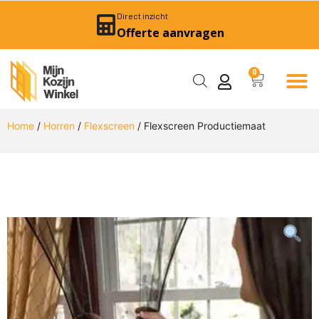
Direct inzicht
Offerte aanvragen
0
Home
/
Horren
/
Flexscreen
/ Flexscreen Productiemaat