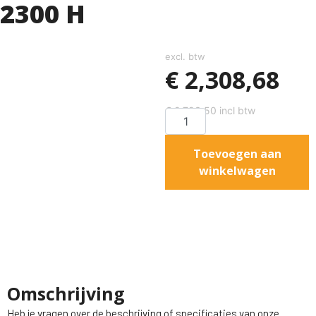
2300 H
excl. btw
€
2,308,68
€
2,793,50
incl btw
Toevoegen aan
winkelwagen
Omschrijving
Heb je vragen over de beschrijving of specificaties van onze