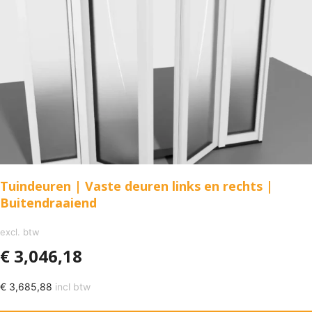
Tuindeuren | Vaste deuren links en rechts |
Buitendraaiend
excl. btw
€
3,046,18
€
3,685,88
incl btw