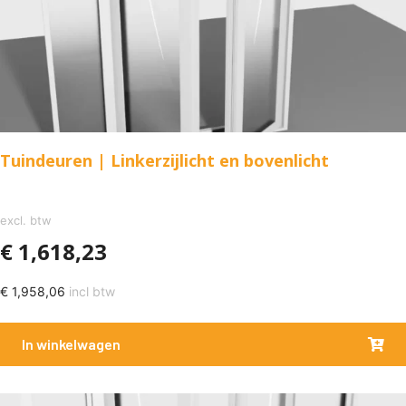
Tuindeuren | Linkerzijlicht en bovenlicht
excl. btw
€
1,618,23
€
1,958,06
incl btw
In winkelwagen