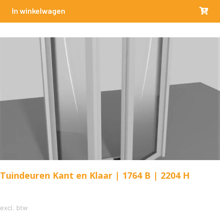
In winkelwagen
Tuindeuren Kant en Klaar | 1764 B | 2204 H
excl. btw