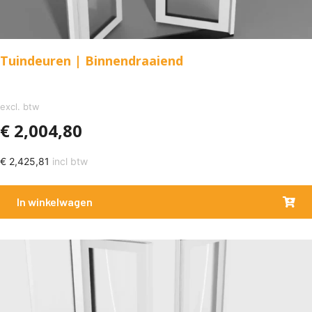
Tuindeuren | Binnendraaiend
excl. btw
€
2,004,80
€
2,425,81
incl btw
In winkelwagen