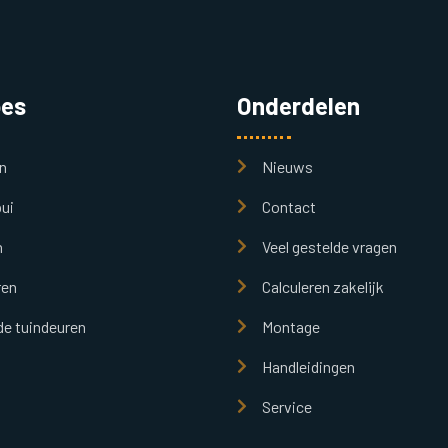
pes
Onderdelen
n
Nieuws
ui
Contact
n
Veel gestelde vragen
ren
Calculeren zakelijk
e tuindeuren
Montage
Handleidingen
Service