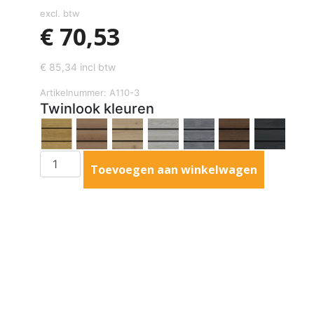
excl. btw
€
70,53
€
85,34
incl btw
Artikelnummer: A110-3
Twinlook kleuren
Toevoegen aan winkelwagen