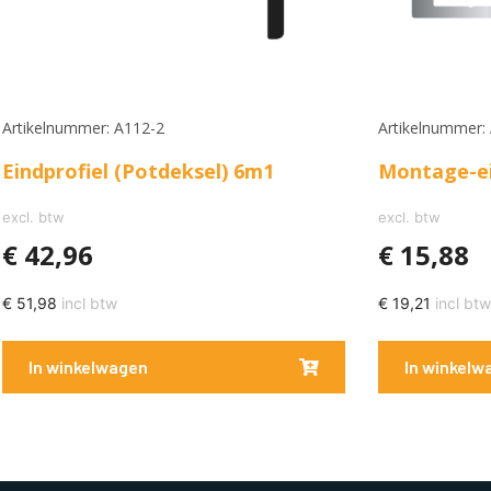
Artikelnummer: A112-2
Artikelnummer:
Eindprofiel (Potdeksel) 6m1
Montage-ei
excl. btw
excl. btw
€
42,96
€
15,88
€
51,98
incl btw
€
19,21
incl btw
In winkelwagen
In winkelw