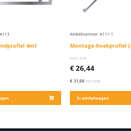
 A113
Artikelnummer: A111-1
ndprofiel 4m1
Montage-hoekprofiel (
excl. btw
€
26,44
€
31,99
incl btw
agen
In winkelwagen