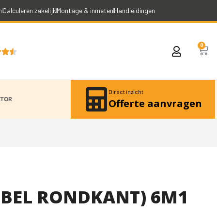
n
Calculeren zakelijk
Montage & inmeten
Handleidingen
0



Direct inzicht
ATOR
Offerte aanvragen
BBEL RONDKANT) 6M1