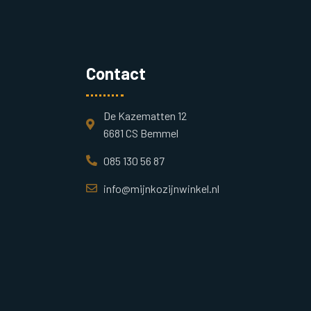
Contact
De Kazematten 12
6681 CS Bemmel
085 130 56 87
info@mijnkozijnwinkel.nl