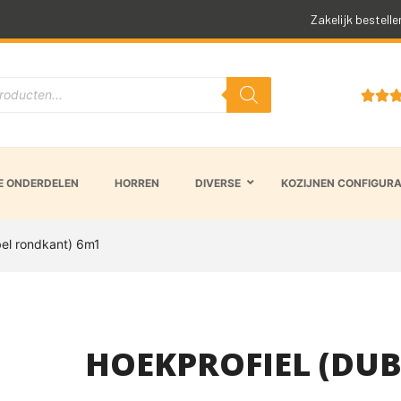
Snelle levertijd
Zakelijk bestelle


 ONDERDELEN
HORREN
DIVERSE
KOZIJNEN CONFIGUR
bel rondkant) 6m1
HOEKPROFIEL (DU