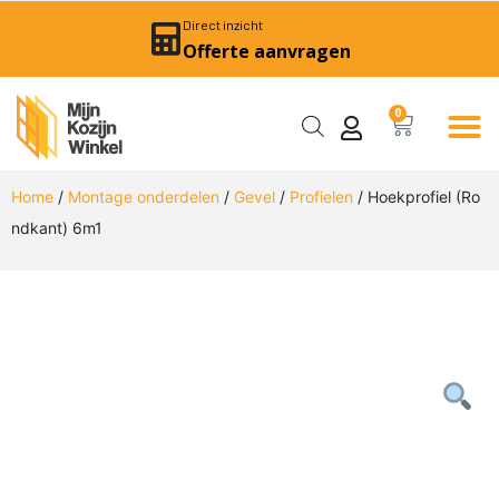
Direct inzicht
Offerte aanvragen
0
Home
/
Montage onderdelen
/
Gevel
/
Profielen
/ Hoekprofiel (Ro
ndkant) 6m1