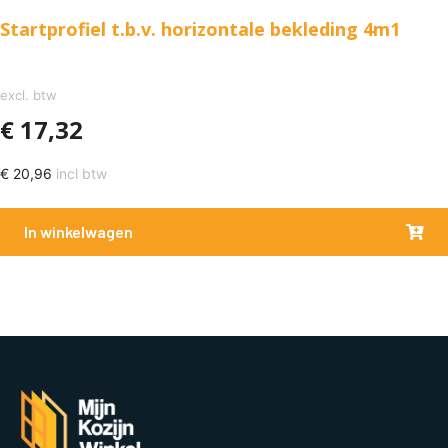
Startprofiel t.b.v. horizontale bekleding 4m1
excl. btw
€
17,32
€
20,96
incl btw
In winkelwagen