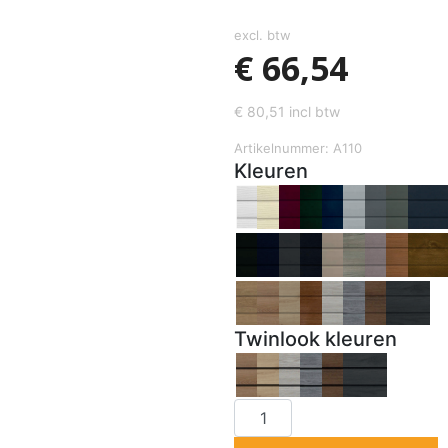
excl. btw
€
66,54
€
80,51
incl btw
Artikelnummer: A110
Kleuren
Twinlook kleuren