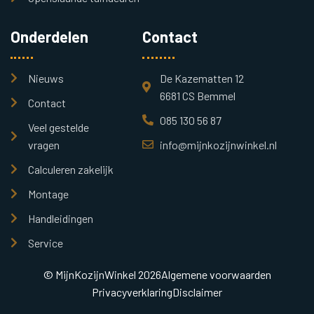
Onderdelen
Contact
Nieuws
De Kazematten 12
6681 CS Bemmel
Contact
085 130 56 87
Veel gestelde
vragen
info@mijnkozijnwinkel.nl
Calculeren zakelijk
Montage
Handleidingen
Service
© MijnKozijnWinkel 2026
Algemene voorwaarden
Privacyverklaring
Disclaimer