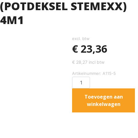
(POTDEKSEL STEMEXX)
4M1
excl. btw
€
23,36
€
28,27
incl btw
Artikelnummer: A115-5
Toevoegen aan
winkelwagen