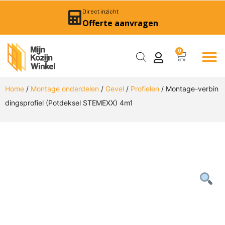
Direct inzicht
Offerte aanvragen
0
Home
/
Montage onderdelen
/
Gevel
/
Profielen
/ Montage-verbin
dingsprofiel (Potdeksel STEMEXX) 4m1