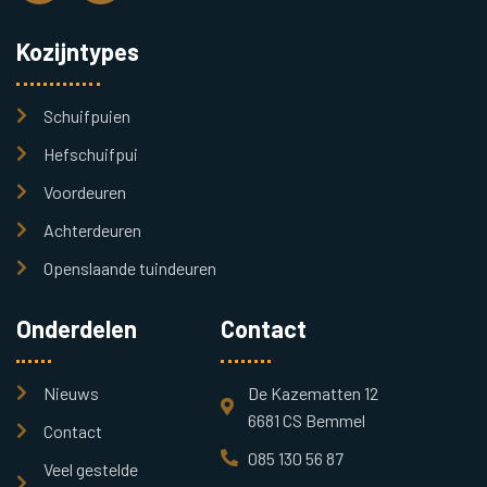
Kozijntypes
Schuifpuien
Hefschuifpui
Voordeuren
Achterdeuren
Openslaande tuindeuren
Onderdelen
Contact
Nieuws
De Kazematten 12
6681 CS Bemmel
Contact
085 130 56 87
Veel gestelde