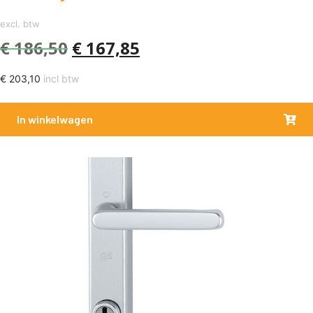
excl. btw
€
186,50
€
167,85
€
203,10
incl btw
In winkelwagen