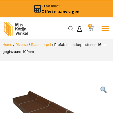
Direct inzicht
Offerte aanvragen
0
Home
/
Diverse
/
Raamdorpel
/ Prefab raamdorpelstenen 16 cm
geglazuurd 100cm