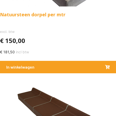
Natuursteen dorpel per mtr
excl. btw
€
150,00
€
181,50
incl btw
In winkelwagen