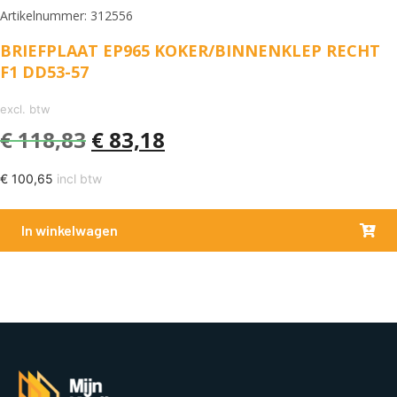
Artikelnummer: 312556
BRIEFPLAAT EP965 KOKER/BINNENKLEP RECHT
F1 DD53-57
excl. btw
€
118,83
€
83,18
€
100,65
incl btw
In winkelwagen