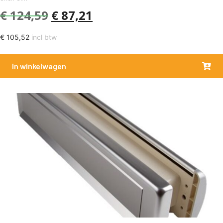
€
124,59
€
87,21
€
105,52
incl btw
In winkelwagen