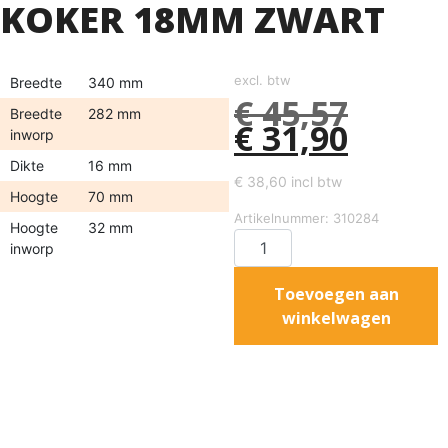
KOKER 18MM ZWART
excl. btw
Breedte
340 mm
€
45,57
Breedte
282 mm
€
31,90
inworp
Dikte
16 mm
€
38,60
incl btw
Hoogte
70 mm
Artikelnummer: 310284
Hoogte
32 mm
inworp
Toevoegen aan
winkelwagen