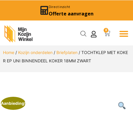
Direct inzicht
Offerte aanvragen
0
Home
/
Kozijn onderdelen
/
Briefplaten
/ TOCHTKLEP MET KOKE
R EP UNI BINNENDEEL KOKER 18MM ZWART
Aanbieding!