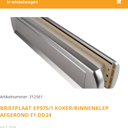
In winkelwagen
Artikelnummer: 312561
BRIEFPLAAT EP975/1 KOKER/BINNENKLEP
AFGEROND F1 DD24
excl. btw