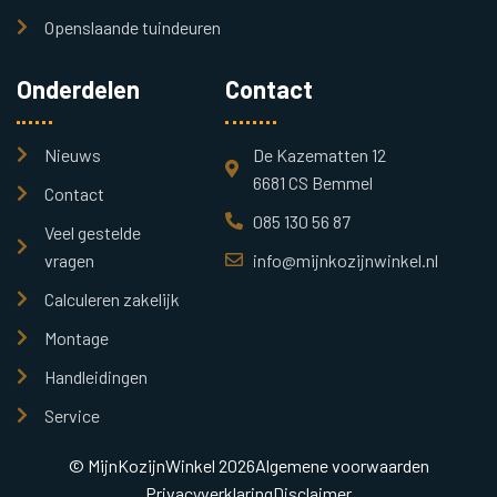
Openslaande tuindeuren
Onderdelen
Contact
Nieuws
De Kazematten 12
6681 CS Bemmel
Contact
085 130 56 87
Veel gestelde
vragen
info@mijnkozijnwinkel.nl
Calculeren zakelijk
Montage
Handleidingen
Service
© MijnKozijnWinkel 2026
Algemene voorwaarden
Privacyverklaring
Disclaimer