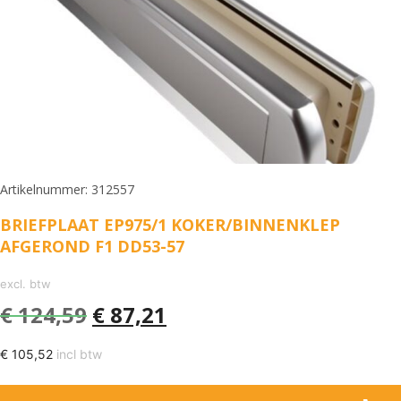
Artikelnummer: 312557
BRIEFPLAAT EP975/1 KOKER/BINNENKLEP
AFGEROND F1 DD53-57
excl. btw
€
124,59
€
87,21
€
105,52
incl btw