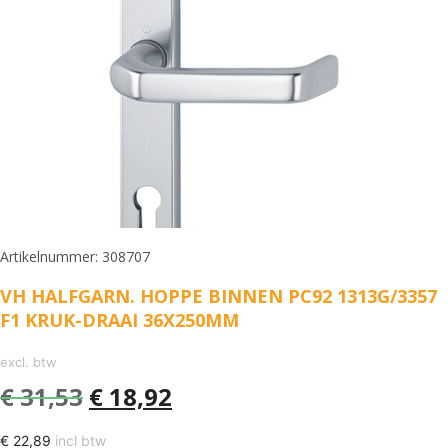
Artikelnummer: 308707
VH HALFGARN. HOPPE BINNEN PC92 1313G/3357
F1 KRUK-DRAAI 36X250MM
excl. btw
€
31,53
€
18,92
€
22,89
incl btw