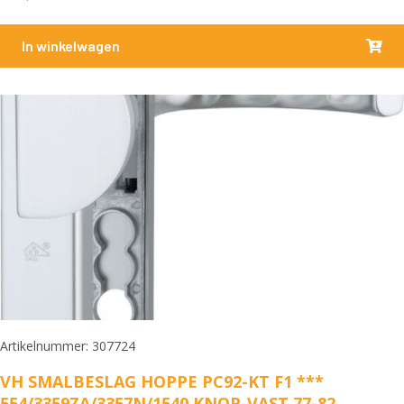
In winkelwagen
Artikelnummer: 307724
VH SMALBESLAG HOPPE PC92-KT F1 ***
554/3359ZA/3357N/1540 KNOP-VAST 77-82