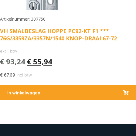
Artikelnummer: 307750
VH SMALBESLAG HOPPE PC92-KT F1 ***
76G/3359ZA/3357N/1540 KNOP-DRAAI 67-72
excl. btw
€
93,24
€
55,94
€
67,69
incl btw
In winkelwagen