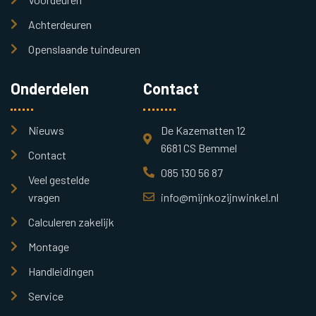
Achterdeuren
Openslaande tuindeuren
Onderdelen
Contact
Nieuws
De Kazematten 12
6681 CS Bemmel
Contact
085 130 56 87
Veel gestelde
vragen
info@mijnkozijnwinkel.nl
Calculeren zakelijk
Montage
Handleidingen
Service