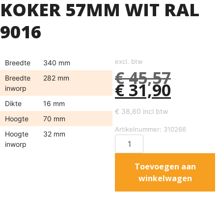
KOKER 57MM WIT RAL
9016
excl. btw
Breedte
340 mm
€
45,57
Breedte
282 mm
€
31,90
inworp
Dikte
16 mm
€
38,60
incl btw
Hoogte
70 mm
Artikelnummer: 310266
Hoogte
32 mm
inworp
Toevoegen aan
winkelwagen