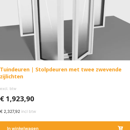
Tuindeuren | Stolpdeuren met twee zwevende
zijlichten
excl. btw
€
1,923,90
€
2,327,92
incl btw
In winkelwagen