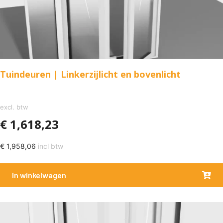
Tuindeuren | Linkerzijlicht en bovenlicht
excl. btw
€
1,618,23
€
1,958,06
incl btw
In winkelwagen