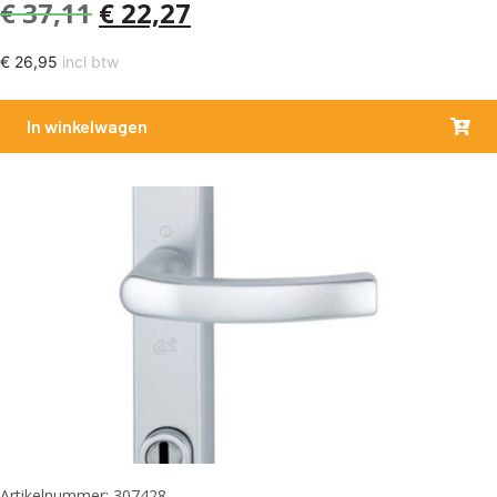
€
37,11
€
22,27
€
26,95
incl btw
In winkelwagen
Artikelnummer: 307428