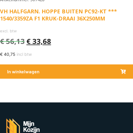
VH HALFGARN. HOPPE BUITEN PC92-KT ***
1540/3359ZA F1 KRUK-DRAAI 36X250MM
excl. btw
€
56,13
€
33,68
€
40,75
incl btw
In winkelwagen