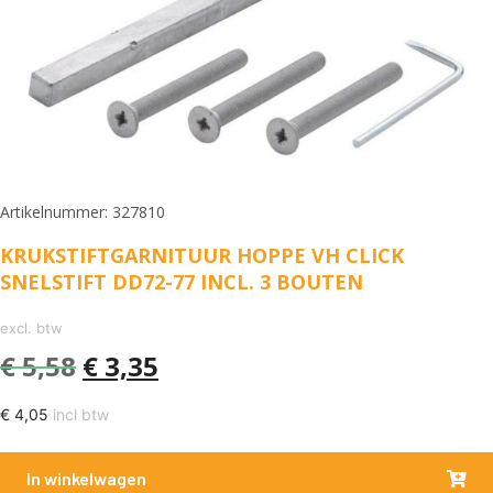
Artikelnummer: 327810
KRUKSTIFTGARNITUUR HOPPE VH CLICK
SNELSTIFT DD72-77 INCL. 3 BOUTEN
excl. btw
€
5,58
€
3,35
€
4,05
incl btw
In winkelwagen