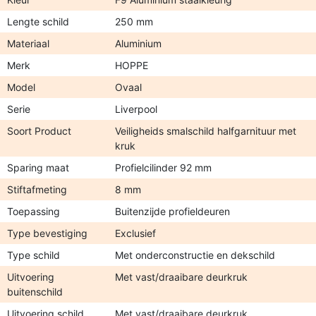
Lengte schild
250 mm
Materiaal
Aluminium
Merk
HOPPE
Model
Ovaal
Serie
Liverpool
Soort Product
Veiligheids smalschild halfgarnituur met
kruk
Sparing maat
Profielcilinder 92 mm
Stiftafmeting
8 mm
Toepassing
Buitenzijde profieldeuren
Type bevestiging
Exclusief
Type schild
Met onderconstructie en dekschild
Uitvoering
Met vast/draaibare deurkruk
buitenschild
Uitvoering schild
Met vast/draaibare deurkruk