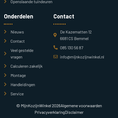
Openslaande tuindeuren
Onderdelen
Contact
Nieuws
De Kazematten 12
6681 CS Bemmel
Contact
085 130 56 87
Veel gestelde
vragen
info@mijnkozijnwinkel.nl
Calculeren zakelijk
Montage
Handleidingen
Service
© MijnKozijnWinkel 2026
Algemene voorwaarden
Privacyverklaring
Disclaimer