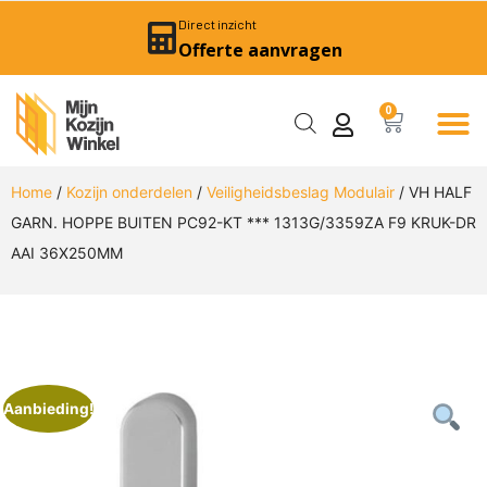
Direct inzicht
Offerte aanvragen
0
Home
/
Kozijn onderdelen
/
Veiligheidsbeslag Modulair
/ VH HALF
GARN. HOPPE BUITEN PC92-KT *** 1313G/3359ZA F9 KRUK-DR
AAI 36X250MM
Aanbieding!