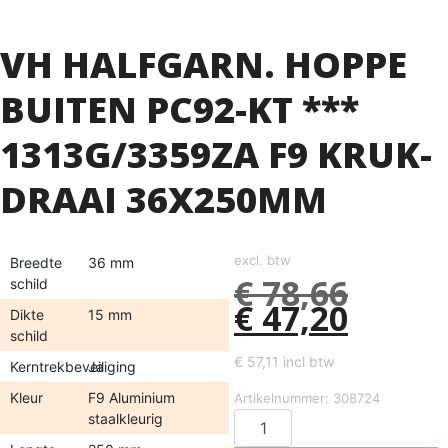
VH HALFGARN. HOPPE
BUITEN PC92-KT ***
1313G/3359ZA F9 KRUK-
DRAAI 36X250MM
excl. btw
Breedte
36 mm
€
78,66
schild
€
47,20
Dikte
15 mm
schild
€
57,11
incl btw
Kerntrekbeveiliging
Ja
Kleur
F9 Aluminium
Artikelnummer: 308724
staalkleurig