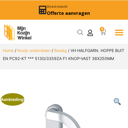
Direct inzicht
Offerte aanvragen
0
Home
/
Kozijn onderdelen
/
Beslag
/ VH HALFGARN. HOPPE BUIT
EN PC92-KT *** 513G/3359ZA F1 KNOP-VAST 36X250MM
Aanbieding!