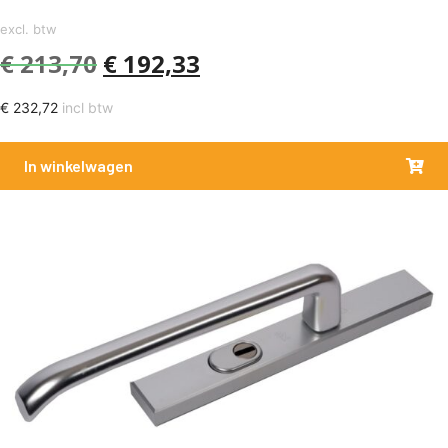
excl. btw
€
213,70
€
192,33
€
232,72
incl btw
In winkelwagen