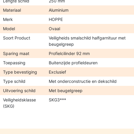
Lengte schild
250 mm
Materiaal
Aluminium
Merk
HOPPE
Model
Ovaal
Soort Product
Veiligheids smalschild halfgarnituur met
beugelgreep
Sparing maat
Profielcilinder 92 mm
Toepassing
Buitenzijde profieldeuren
Type bevestiging
Exclusief
Type schild
Met onderconstructie en dekschild
Uitvoering schild
Met beugelgreep
Veiligheidsklasse
SKG3***
(SKG)