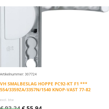
Artikelnummer: 307724
VH SMALBESLAG HOPPE PC92-KT F1 ***
554/3359ZA/3357N/1540 KNOP-VAST 77-82
excl. btw
€
93,24
€
55,94