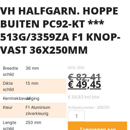
VH HALFGARN. HOPPE
BUITEN PC92-KT ***
513G/3359ZA F1 KNOP-
VAST 36X250MM
excl. btw
Breedte
36 mm
€
82,41
schild
€
49,45
Dikte
15 mm
schild
€
59,83
incl btw
Kerntrekbeveiliging
Ja
Kleur
F1 Aluminium
Artikelnummer: 308701
zilverkleurig
Lengte
250 mm
schild
Toevoegen aan