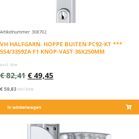
Artikelnummer: 308702
VH HALFGARN. HOPPE BUITEN PC92-KT ***
554/3359ZA F1 KNOP-VAST 36X250MM
excl. btw
€
82,41
€
49,45
€
59,83
incl btw
In winkelwagen