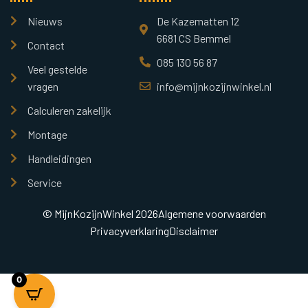
Nieuws
De Kazematten 12
6681 CS Bemmel
Contact
085 130 56 87
Veel gestelde
vragen
info@mijnkozijnwinkel.nl
Calculeren zakelijk
Montage
Handleidingen
Service
© MijnKozijnWinkel 2026
Algemene voorwaarden
Privacyverklaring
Disclaimer
0