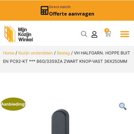
Direct inzicht
Offerte aanvragen
0
Home
/
Kozijn onderdelen
/
Beslag
/ VH HALFGARN. HOPPE BUIT
EN PC92-KT *** 86G/3359ZA ZWART KNOP-VAST 36X250MM
Aanbieding!