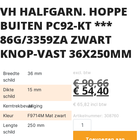
VH HALFGARN. HOPPE
BUITEN PC92-KT ***
86G/3359ZA ZWART
KNOP-VAST 36X250MM
excl. btw
Breedte
36 mm
€
90,66
schild
€
54,40
Dikte
15 mm
schild
€
65,82
incl btw
Kerntrekbeveiliging
Ja
Kleur
F9714M Mat zwart
Artikelnummer: 308760
Lengte
250 mm
schild
Toevoegen aan