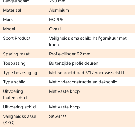
Lengte schild
250 mm
Materiaal
Aluminium
Merk
HOPPE
Model
Ovaal
Soort Product
Veiligheids smalschild halfgarnituur met
knop
Sparing maat
Profielcilinder 92 mm
Toepassing
Buitenzijde profieldeuren
Type bevestiging
Met schroefdraad M12 voor wisselstift
Type schild
Met onderconstructie en dekschild
Uitvoering
Met vaste knop
buitenschild
Uitvoering schild
Met vaste knop
Veiligheidsklasse
SKG3***
(SKG)