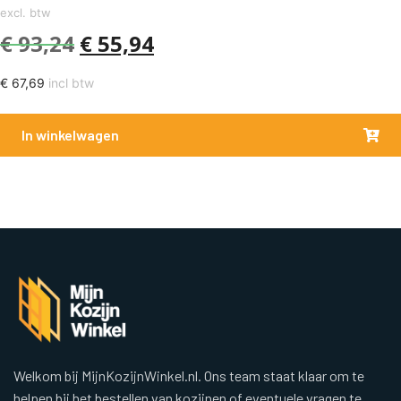
excl. btw
€
93,24
€
55,94
€
67,69
incl btw
In winkelwagen
Welkom bij MijnKozijnWinkel.nl. Ons team staat klaar om te
helpen bij het bestellen van kozijnen of eventuele vragen te