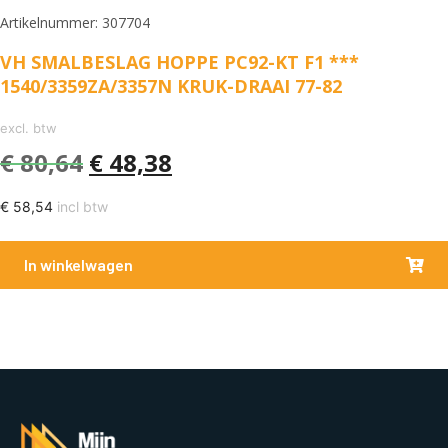
Artikelnummer: 307704
VH SMALBESLAG HOPPE PC92-KT F1 ***
1540/3359ZA/3357N KRUK-DRAAI 77-82
excl. btw
€
80,64
€
48,38
€
58,54
incl btw
In winkelwagen