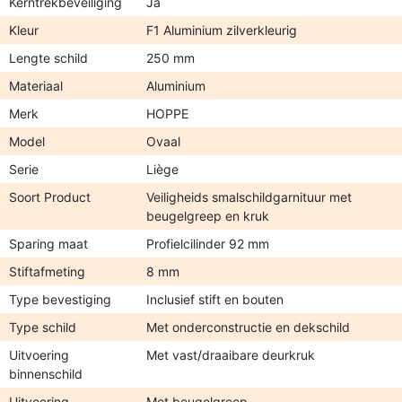
Kerntrekbeveiliging
Ja
Kleur
F1 Aluminium zilverkleurig
Lengte schild
250 mm
Materiaal
Aluminium
Merk
HOPPE
Model
Ovaal
Serie
Liège
Soort Product
Veiligheids smalschildgarnituur met
beugelgreep en kruk
Sparing maat
Profielcilinder 92 mm
Stiftafmeting
8 mm
Type bevestiging
Inclusief stift en bouten
Type schild
Met onderconstructie en dekschild
Uitvoering
Met vast/draaibare deurkruk
binnenschild
Uitvoering
Met beugelgreep