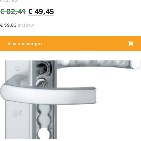
excl. btw
€
82,41
€
49,45
€
59,83
incl btw
In winkelwagen