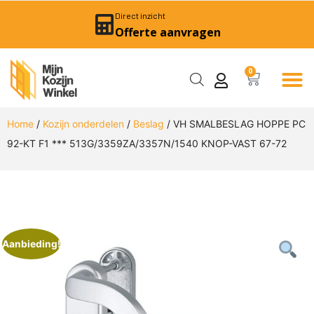
Direct inzicht
Offerte aanvragen
0
Home
/
Kozijn onderdelen
/
Beslag
/ VH SMALBESLAG HOPPE PC
92-KT F1 *** 513G/3359ZA/3357N/1540 KNOP-VAST 67-72
Aanbieding!