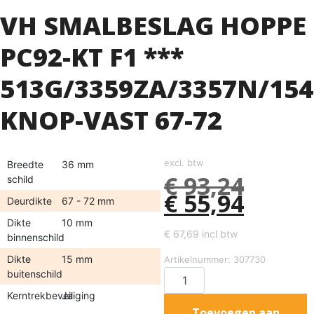
VH SMALBESLAG HOPPE
PC92-KT F1 ***
513G/3359ZA/3357N/154
KNOP-VAST 67-72
excl. btw
Breedte
36 mm
€
93,24
schild
€
55,94
Deurdikte
67 - 72 mm
Dikte
10 mm
€
67,69
incl btw
binnenschild
Dikte
15 mm
Artikelnummer: 307730
buitenschild
Kerntrekbeveiliging
Ja
Toevoegen aan