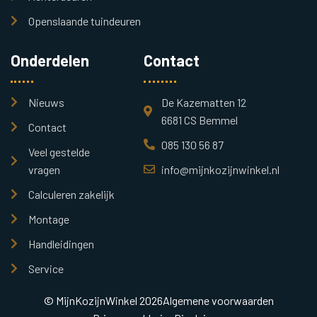
Openslaande tuindeuren
Onderdelen
Contact
Nieuws
De Kazematten 12
6681 CS Bemmel
Contact
085 130 56 87
Veel gestelde
vragen
info@mijnkozijnwinkel.nl
Calculeren zakelijk
Montage
Handleidingen
Service
© MijnKozijnWinkel 2026
Algemene voorwaarden