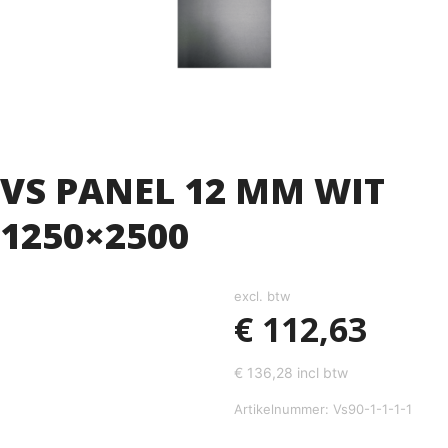
VS PANEL 12 MM WIT
1250×2500
excl. btw
€
112,63
€
136,28
incl btw
Artikelnummer: Vs90-1-1-1-1