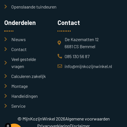
Openslaande tuindeuren
Onderdelen
Contact
Nieuws
De Kazematten 12
6681 CS Bemmel
Contact
085 130 56 87
Veel gestelde
vragen
info@mijnkozijnwinkel.nl
Calculeren zakelijk
Montage
Handleidingen
Service
© MijnKozijnWinkel 2026
Algemene voorwaarden
Privacyverklaring
Disclaimer
0