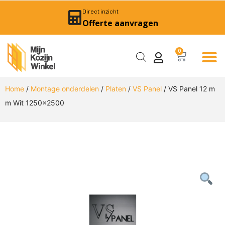
Direct inzicht
Offerte aanvragen
0
Home
/
Montage onderdelen
/
Platen
/
VS Panel
/ VS Panel 12 m
m Wit 1250×2500