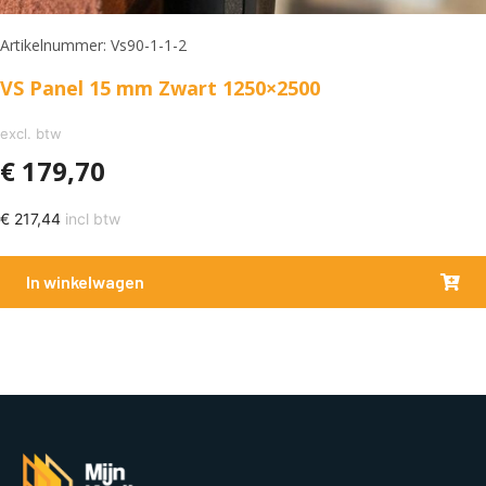
Artikelnummer: Vs90-1-1-2
VS Panel 15 mm Zwart 1250×2500
excl. btw
€
179,70
€
217,44
incl btw
In winkelwagen