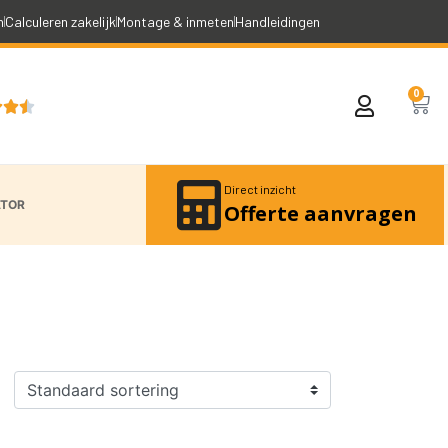
n
Calculeren zakelijk
Montage & inmeten
Handleidingen
0



Direct inzicht
ATOR
Offerte aanvragen