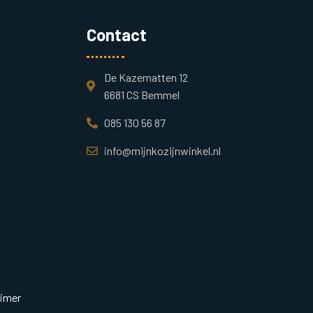
Contact
De Kazematten 12
6681 CS Bemmel
085 130 56 87
info@mijnkozijnwinkel.nl
aimer