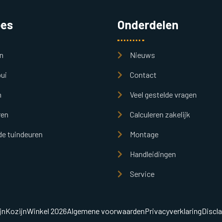
pes
Onderdelen
n
Nieuws
ui
Contact
n
Veel gestelde vragen
ren
Calculeren zakelijk
e tuindeuren
Montage
Handleidingen
Service
jnKozijnWinkel 2026
Algemene voorwaarden
Privacyverklaring
Discl