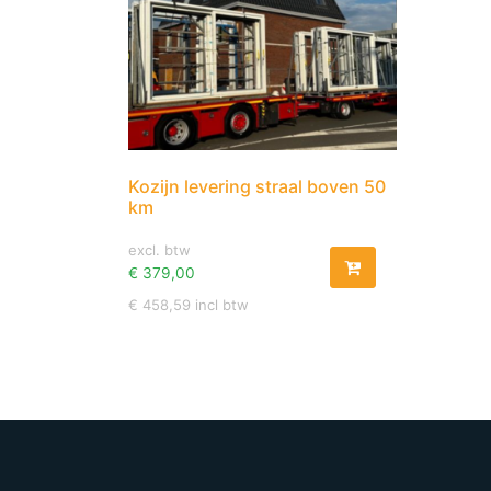
Kozijn levering straal boven 50
km
excl. btw
€
379,00
€
458,59
incl btw