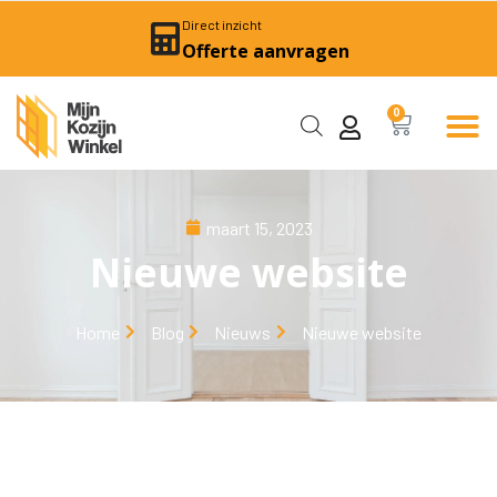
Direct inzicht
Offerte aanvragen
0
maart 15, 2023
Nieuwe website
Home
Blog
Nieuws
Nieuwe website