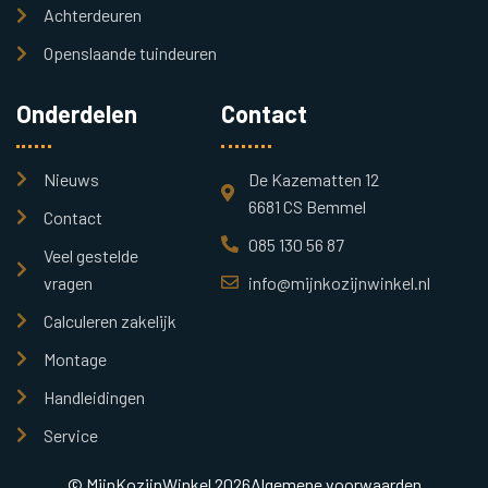
Achterdeuren
Openslaande tuindeuren
Onderdelen
Contact
Nieuws
De Kazematten 12
6681 CS Bemmel
Contact
085 130 56 87
Veel gestelde
vragen
info@mijnkozijnwinkel.nl
Calculeren zakelijk
Montage
Handleidingen
Service
© MijnKozijnWinkel 2026
Algemene voorwaarden