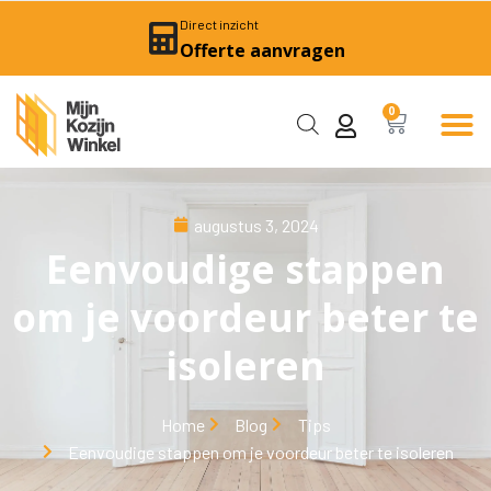
Direct inzicht
Offerte aanvragen
0
augustus 3, 2024
Eenvoudige stappen
om je voordeur beter te
isoleren
Home
Blog
Tips
Eenvoudige stappen om je voordeur beter te isoleren