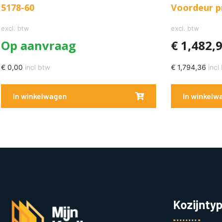
5178-60
Voordeur p
excl. btw
excl. btw
Op aanvraag
€
1,482,
€
0,00
incl btw
€
1,794,36
incl
In winkelwagen
In winkelw
Kozijnty