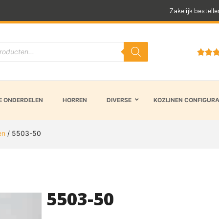
Snelle levertijd
Zakelijk bestelle


 ONDERDELEN
HORREN
DIVERSE
KOZIJNEN CONFIGUR
en
/ 5503-50
5503-50