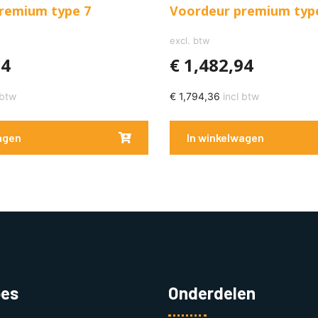
remium type 7
Voordeur premium typ
excl. btw
94
€
1,482,94
 btw
€
1,794,36
incl btw
agen
In winkelwagen
pes
Onderdelen