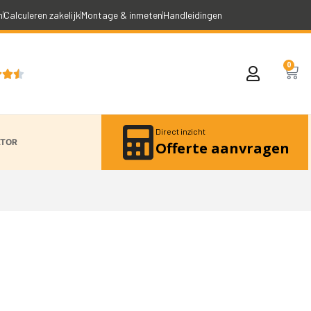
n
Calculeren zakelijk
Montage & inmeten
Handleidingen
0



Direct inzicht
ATOR
Offerte aanvragen