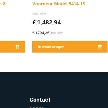
e 8
Voordeur Model 5414-15
excl. btw
€
1,482,94
€
1,794,36
incl btw
In winkelwagen
Contact