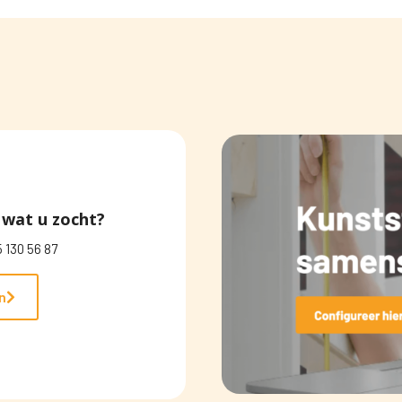
wat u zocht?
 130 56 87
n