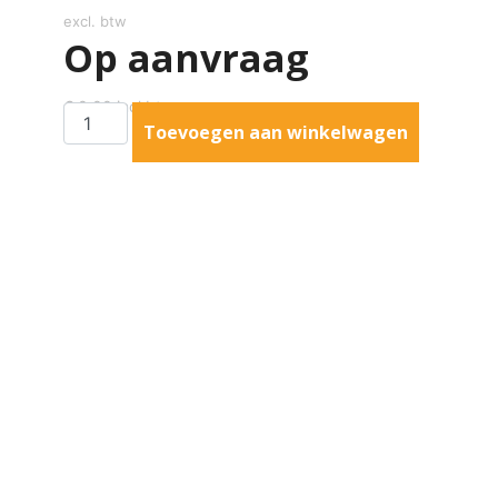
excl. btw
Op aanvraag
€
0,00
incl btw
Toevoegen aan winkelwagen