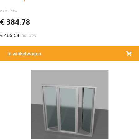
excl. btw
€
384,78
€
465,58
incl btw
In winkelwagen