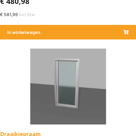
€
480,98
€
581,99
incl btw
In winkelwagen
Draaikiepraam