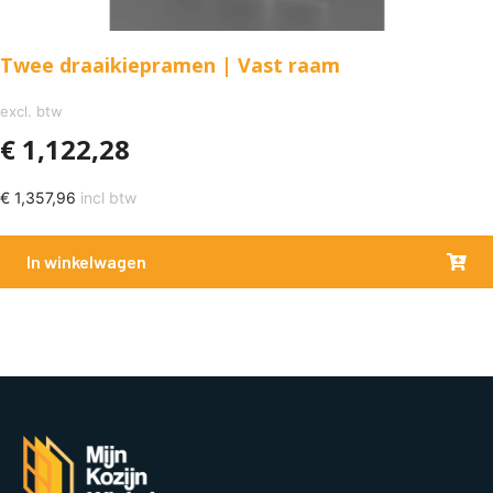
Twee draaikiepramen | Vast raam
excl. btw
€
1,122,28
€
1,357,96
incl btw
In winkelwagen