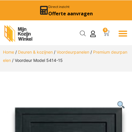
Direct inzicht
Offerte aanvragen
0
Home
/
Deuren & kozijnen
/
Voordeurpanelen
/
Premium deurpan
elen
/ Voordeur Model 5414-15