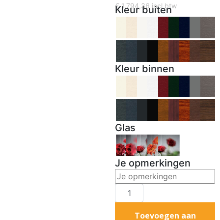
€
1,794,36
incl btw
Kleur buiten
Kleur binnen
Glas
Je opmerkingen
Toevoegen aan