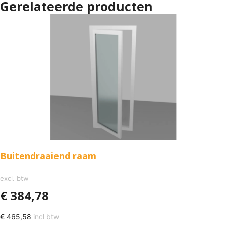
Gerelateerde producten
Buitendraaiend raam
excl. btw
€
384,78
€
465,58
incl btw