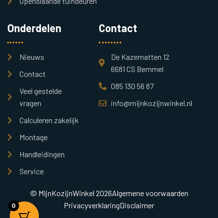
Openslaande tuindeuren
Onderdelen
Contact
Nieuws
De Kazematten 12
6681 CS Bemmel
Contact
085 130 56 87
Veel gestelde
vragen
info@mijnkozijnwinkel.nl
Calculeren zakelijk
Montage
Handleidingen
Service
© MijnKozijnWinkel 2026
Algemene voorwaarden
Privacyverklaring
Disclaimer
0