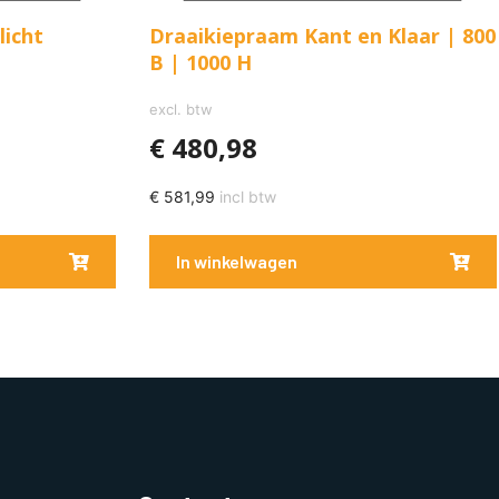
licht
Draaikiepraam Kant en Klaar | 800
B | 1000 H
excl. btw
€
480,98
€
581,99
incl btw
In winkelwagen