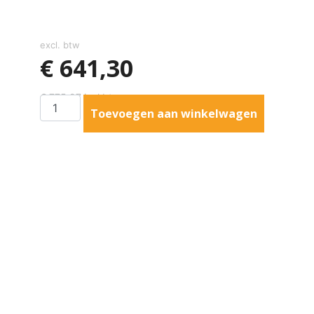
excl. btw
€
641,30
€
775,97
incl btw
Toevoegen aan winkelwagen