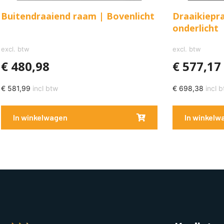
Buitendraaiend raam | Bovenlicht
Draaikiepr
onderlicht
excl. btw
excl. btw
€
480,98
€
577,17
€
581,99
incl btw
€
698,38
incl b
In winkelwagen
In winkelw