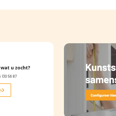
wat u zocht?
 130 56 87
n