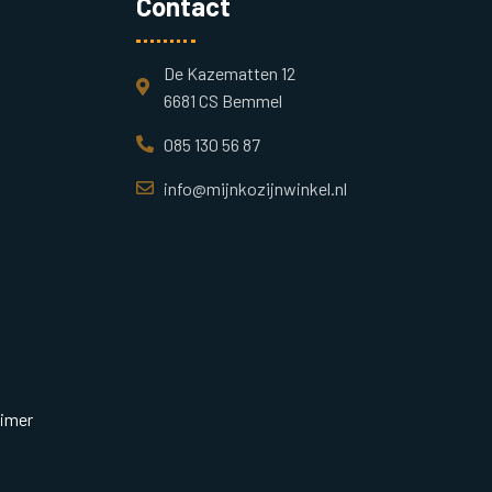
Contact
De Kazematten 12
6681 CS Bemmel
085 130 56 87
info@mijnkozijnwinkel.nl
aimer