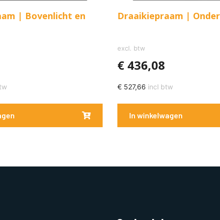
aam | Bovenlicht en
Draaikiepraam | Onder
excl. btw
€
436,08
tw
€
527,66
incl btw
agen
In winkelwagen