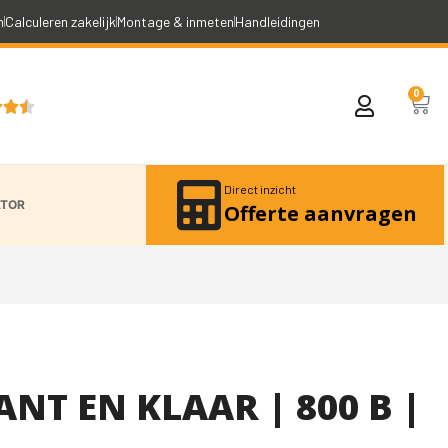
n
Calculeren zakelijk
Montage & inmeten
Handleidingen
0



Direct inzicht
ATOR
Offerte aanvragen
NT EN KLAAR | 800 B |