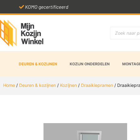
KOMO gecertificeerd
DEUREN & KOZIJNEN
KOZIJN ONDERDELEN
MONTAGE
Home
/
Deuren & kozijnen
/
Kozijnen
/
Draaikiepramen
/ Draaikiepr