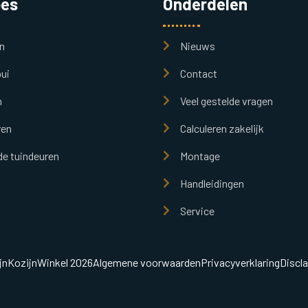
pes
Onderdelen
n
Nieuws
ui
Contact
n
Veel gestelde vragen
ren
Calculeren zakelijk
e tuindeuren
Montage
Handleidingen
Service
jnKozijnWinkel 2026
Algemene voorwaarden
Privacyverklaring
Discl