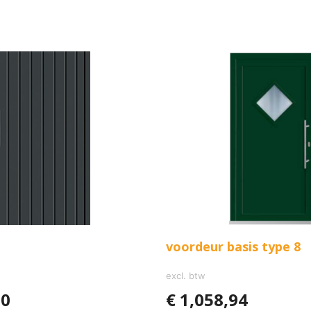
voordeur basis type 8
excl. btw
00
€
1,058,94