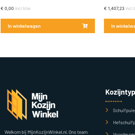
€
0,00
incl btw
€
1,407,23
incl 
In winkelwagen
In winkelw
Kozijnty
Schuifpuie
Hefschuifp
Welkom bij MijnKozijnWinkel.nl. Ons team
Voordeure