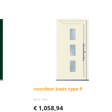
voordeur basis type 9
excl. btw
€
1,058,94