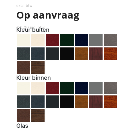
excl. btw
Op aanvraag
€
0,00
incl btw
Kleur buiten
Kleur binnen
Glas