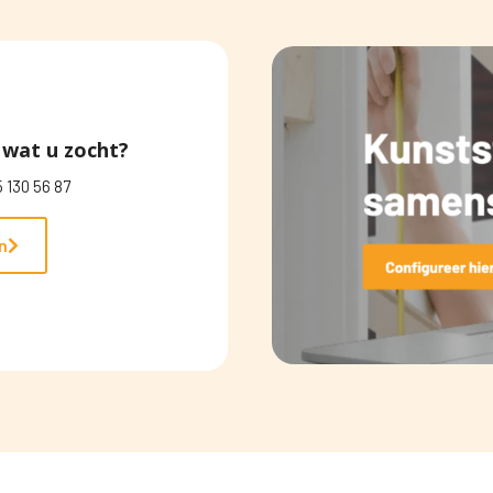
wat u zocht?
 130 56 87
n