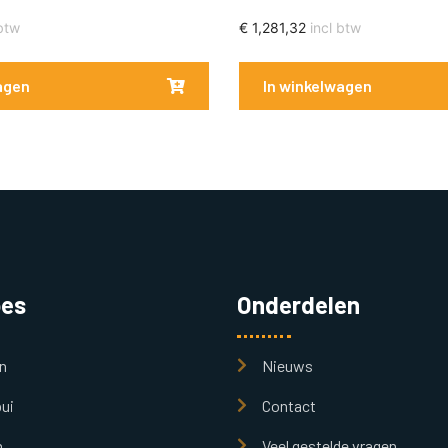
btw
€
1,281,32
incl btw
agen
In winkelwagen
pes
Onderdelen
n
Nieuws
ui
Contact
n
Veel gestelde vragen