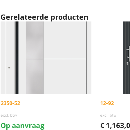
Gerelateerde producten
2350-52
12-92
excl. btw
excl. btw
Op aanvraag
€
1,163,