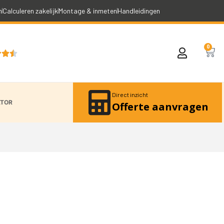
n
Calculeren zakelijk
Montage & inmeten
Handleidingen
0



Direct inzicht
ATOR
Offerte aanvragen