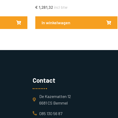
€
1,281,32
incl btw
In winkelwagen
Contact
De Kazematten 12
6681 CS Bemmel
085 130 56 87